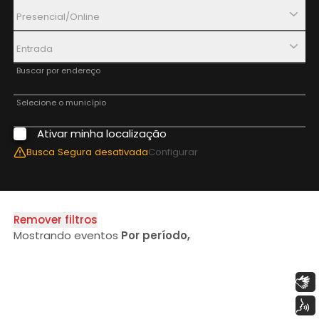
Presencial/Online
Entrada
Buscar por endereço
Selecione o município
Ativar minha localização
Aplicar Filtros
Busca Segura
desativada
Configurar
Remover filtros
Mostrando eventos
Por período
,
Libras
Voz