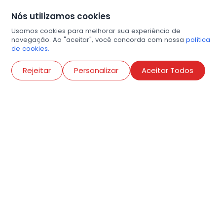
Nós utilizamos cookies
Usamos cookies para melhorar sua experiência de
navegação. Ao "aceitar", você concorda com nossa
política
de cookies.
Abri
Rejeitar
Personalizar
Aceitar Todos
R. Conselheiro Ramalho, 538
Bela Vista, São Paulo
contato@amigosdaarte.org.br
+55 (11) 3882-8080