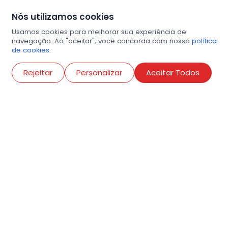
Nós utilizamos cookies
Usamos cookies para melhorar sua experiência de
navegação. Ao "aceitar", você concorda com nossa
política
de cookies.
Abri
Rejeitar
Personalizar
Aceitar Todos
R. Conselheiro Ramalho, 538
Bela Vista, São Paulo
contato@amigosdaarte.org.br
+55 (11) 3882-8080