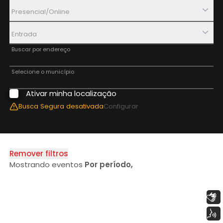
Presencial/Online
Entrada
Buscar por endereço
Selecione o município
Ativar minha localização
Aplicar Filtros
Busca Segura
desativada
Configurar
Remover filtros
Mostrando eventos
Por período
,
Libras
Voz