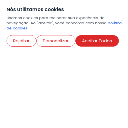
Nós utilizamos cookies
Usamos cookies para melhorar sua experiência de
navegação. Ao "aceitar", você concorda com nossa
política
de cookies.
Abri
Rejeitar
Personalizar
Aceitar Todos
R. Conselheiro Ramalho, 538
Bela Vista, São Paulo
contato@amigosdaarte.org.br
+55 (11) 3882-8080