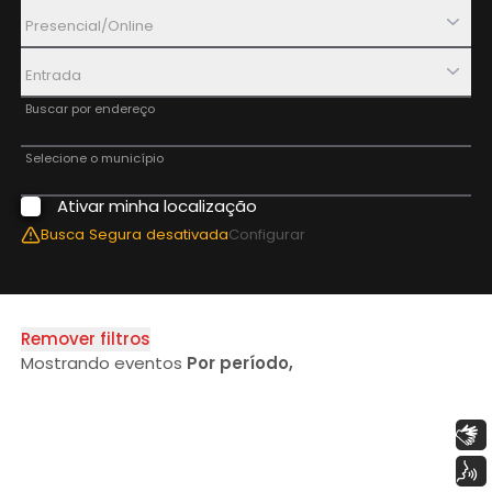
Presencial/Online
Entrada
Buscar por endereço
Selecione o município
Ativar minha localização
Aplicar Filtros
Busca Segura
desativada
Configurar
Remover filtros
Mostrando eventos
Por período
,
Libras
Voz