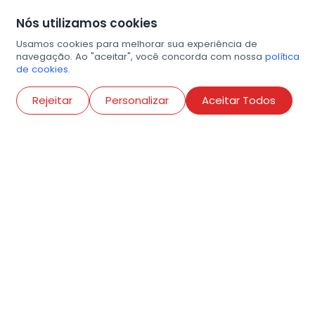
Nós utilizamos cookies
Usamos cookies para melhorar sua experiência de
navegação. Ao "aceitar", você concorda com nossa
política
de cookies.
Abri
Rejeitar
Personalizar
Aceitar Todos
R. Conselheiro Ramalho, 538
Bela Vista, São Paulo
contato@amigosdaarte.org.br
+55 (11) 3882-8080