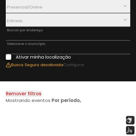
Presencial/Online
Entrada
Buscar por endereço
Selecione o município
Ativar minha localização
Aplicar Filtros
Busca Segura
desativada
Configurar
Remover filtros
Mostrando eventos
Por período
,
Libras
Voz