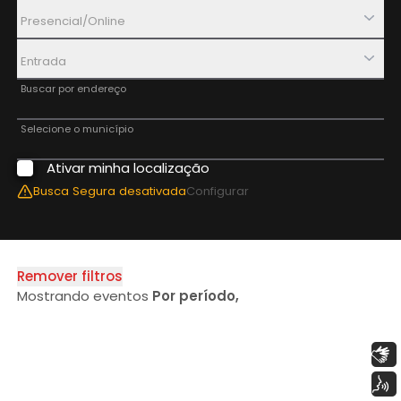
Presencial/Online
Entrada
Buscar por endereço
Selecione o município
Ativar minha localização
Aplicar Filtros
Busca Segura
desativada
Configurar
Remover filtros
Mostrando eventos
Por período
,
Libras
Voz