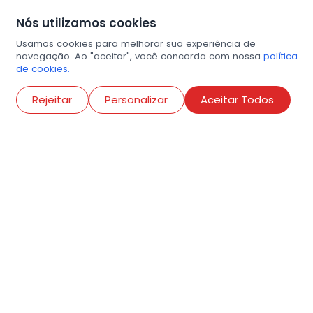
Nós utilizamos cookies
Usamos cookies para melhorar sua experiência de
navegação. Ao "aceitar", você concorda com nossa
política
de cookies.
Abri
Rejeitar
Personalizar
Aceitar Todos
R. Conselheiro Ramalho, 538
Bela Vista, São Paulo
contato@amigosdaarte.org.br
+55 (11) 3882-8080