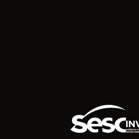
Logotipo SESC
Logot