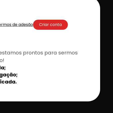
ermos de adesão
Criar conta
estamos prontos para sermos
o!
a;
lgação;
ficada.