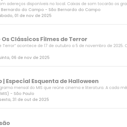
om adereços disponíveis no local. Caixas de som tocarão os g
ão Bernardo do Campo
-
São Bernardo do Campo
ábado, 01 de nov de 2025
 Os Clássicos Filmes de Terror
e Terror” acontece de 17 de outubro a 5 de novembro de 2025. O M
o Estado de São Paulo, o Catavento Cultural e Educacional, por m
uinta, 06 de nov de 2025
o | Especial Esquenta de Halloween
rograma mensal do MIS que reúne cinema e literatura. A cada
o, seguida de um bate-papo. A ideia é tratar do filme sob a óti
MIS)
-
São Paulo
sexta, 31 de out de 2025
ssão