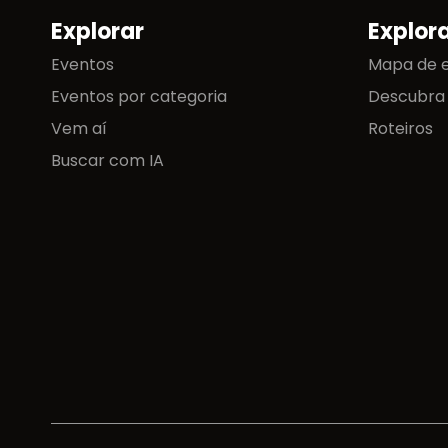
Explorar
Explor
Mapa do site
Eventos
Mapa de 
Eventos por categoria
Descubra
Vem aí
Roteiros
Buscar com IA