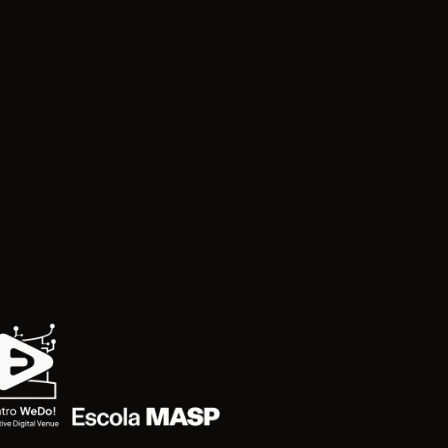
rnaval de Rua do Estado de São Paulo - UBCRESP
tro WeDo! Interactive Digital Venue
Masp Escola