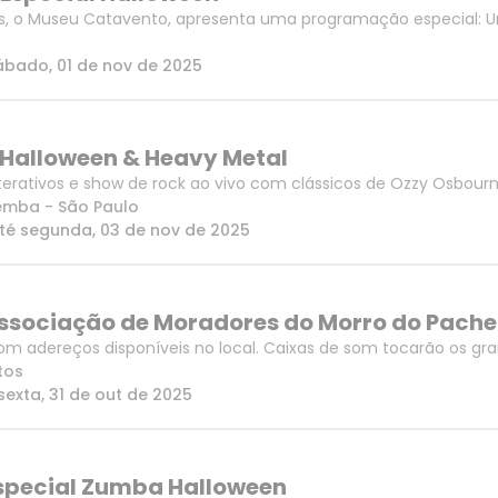
as, o Museu Catavento, apresenta uma programação especial: U
, o público poderá vivenciar a experiência de explorar o museu
o
ábado, 01 de nov de 2025
Halloween & Heavy Metal
terativos e show de rock ao vivo com clássicos de Ozzy Osbourn
pemba
-
São Paulo
té
segunda, 03 de nov de 2025
 Associação de Moradores do Morro do Pach
om adereços disponíveis no local. Caixas de som tocarão os g
tos
sexta, 31 de out de 2025
special Zumba Halloween