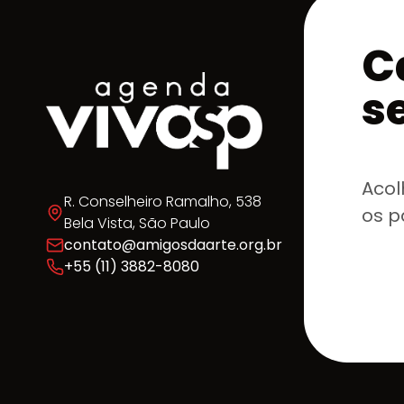
C
s
Acol
R. Conselheiro Ramalho, 538
os p
Bela Vista, São Paulo
contato@amigosdaarte.org.br
+55 (11) 3882-8080