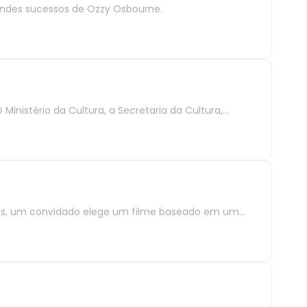
randes sucessos de Ozzy Osbourne.
inistério da Cultura, a Secretaria da Cultura,
eio das Fábricas de Cultura, e o Roda Rico
 mês, um convidado elege um filme baseado em um
ca da adaptação, sobretudo a partir de impressões,