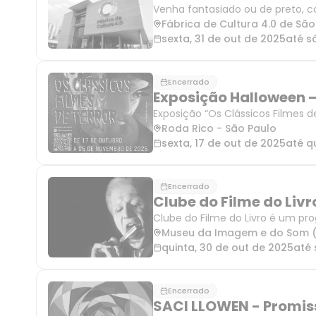
Venha fantasiado ou de preto, c
Fábrica de Cultura 4.0 de S
sexta, 31 de out de 2025
até
s
Encerrado
Exposição Halloween –
Exposição “Os Clássicos Filmes d
Economia e Indústria Criativas d
Roda Rico
-
São Paulo
apresentam a expos
sexta, 17 de out de 2025
até
q
Encerrado
Clube do Filme do Livr
Clube do Filme do Livro é um p
livro, e o Museu exibe a produçã
Museu da Imagem e do Som (
reflexões e abord
quinta, 30 de out de 2025
até
Encerrado
SACI LLOWEN - Promi