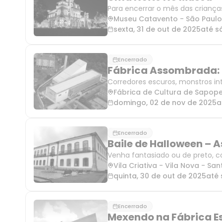
Para encerrar o mês das crianç
Em clima de mistério e diversão
Museu Catavento
-
São Paul
surpresas. A iniciativ
sexta, 31 de out de 2025
até
s
Encerrado
Fábrica Assombrada: 
Corredores escuros, monstros in
Fábrica de Cultura de Sapo
domingo, 02 de nov de 2025
a
Encerrado
Baile de Halloween –
Venha fantasiado ou de preto, c
Vila Criativa - Vila Nova
-
San
quinta, 30 de out de 2025
até
Encerrado
Mexendo na Fábrica E