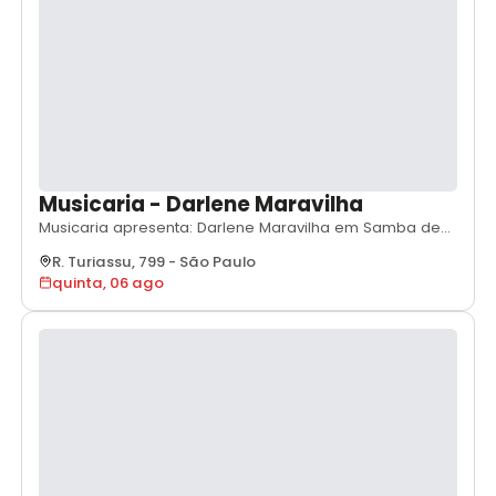
Musicaria - Darlene Maravilha
Musicaria apresenta: Darlene Maravilha em Samba de
Dentro - Miudinho. O show "Samba de Dentro -
R. Turiassu, 799
-
São Paulo
Miudinho" é um convite à história da música brasileira,
quinta, 06 ago
conduzido por Darlene Maravilha (voz e teclado).
Acompanhada por violão e percussão leve, o
espetáculo propõe uma roda orgânica e catártica. O
reper