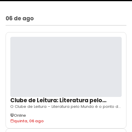
06 de ago
Clube de Leitura: Literatura pelo
Mundo | Livro: 23 minutos, de Waldson
O Clube de Leitura – Literatura pelo Mundo é o ponto de
encontro ideal para quem gosta de viajar sem sair do
Souza (Brasil) | Agosto
Online
lugar, mas sempre acompanhado de um bom livro. O
quinta, 06 ago
objetivo aqui é conhecer e celebrar a diversidade da
literatura produzida em diferentes países pelo mundo,