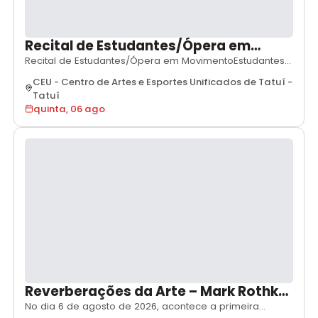
Recital de Estudantes/Ópera em
Movimento
Recital de Estudantes/Ópera em MovimentoEstudantes
de Canto LíricoProfs. responsáveis/Luane Voigan,
CEU - Centro de Artes e Esportes Unificados de Tatuí
-
Marcos Baldini e Marcos
Tatuí
NascimentoCoordenação/Rosana MassuelaDia 6/qui,
quinta, 06 ago
15hLocal/CEU das Artes de TatuíR. Cândido José de
Oliveira, 475, Jd. Santa Helena, Tatuí-SPEntrada
gratuitaClassificação indicat
Reverberações da Arte – Mark Rothko:
Espaço Silencioso Com Magnólia
No dia 6 de agosto de 2026, acontece a primeira