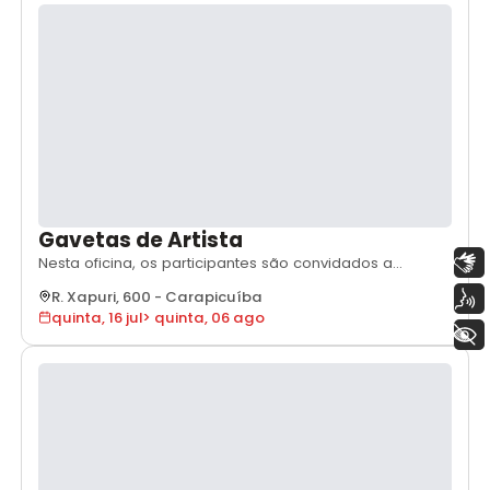
tudo isso a partir de uma curadoria
Gavetas de Artista
Libras
Nesta oficina, os participantes são convidados a
experimentar o trabalho em madeira por meio da
Voz
R. Xapuri, 600
-
Carapicuíba
construção de um gaveteiro que pode ser utilizado
quinta, 16 jul
>
quinta, 06 ago
para diversas finalidades, instalado diretamente na
+ Acessibilidade
parede com o sistema de “mão amiga”. Nos quatro
encontros, o professor apresentará técnicas da
marcena