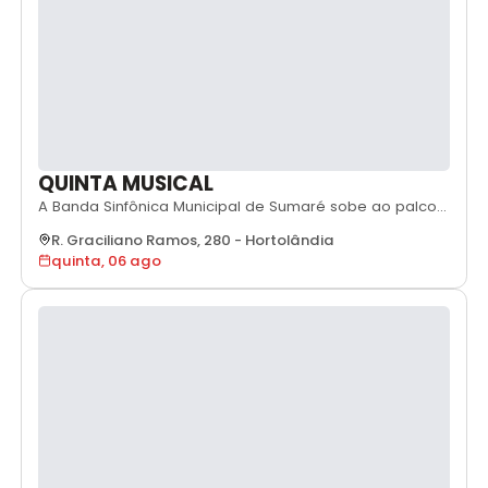
QUINTA MUSICAL
A Banda Sinfônica Municipal de Sumaré sobe ao palco
com o concerto "Elixir e seus Amores: árias de ópera de
R. Graciliano Ramos, 280
-
Hortolândia
Donizetti, Verdi e Puccini", trazendo ao público um
quinta, 06 ago
repertório repleto de grandes clássicos da ópera. Sob
a regência de Edson Piza, a apresentação contará com
as vozes dos solistas Isabella Lu