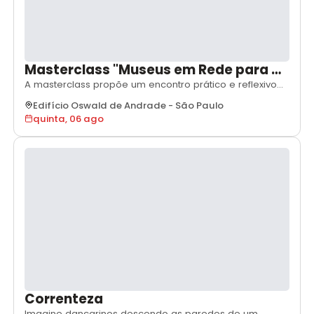
Masterclass "Museus em Rede para a
Transformação Sustentável"
A masterclass propõe um encontro prático e reflexivo
sobre como diferentes profissionais da cultura podem
Edifício Oswald de Andrade
-
São Paulo
contribuir para a sustentabilidade em museus e
quinta, 06 ago
equipamentos culturais, independentemente de sua
área de atuação ou posição hierárquica. A partir de
estudos de casos, trocas de experiências e exe
Correnteza
Imagine dançarinos descendo as paredes de um