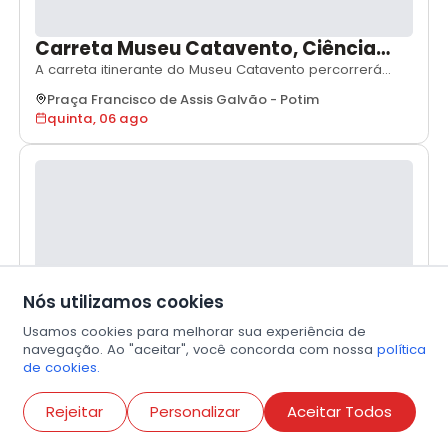
Carreta Museu Catavento, Ciência
que vai até você - Potim
A carreta itinerante do Museu Catavento percorrerá
municípios paulistas levando experiências científicas e
Praça Francisco de Assis Galvão
-
Potim
oficinas educativas.
quinta, 06 ago
Nós utilizamos cookies
Usamos cookies para melhorar sua experiência de
navegação. Ao "aceitar", você concorda com nossa
política
de cookies.
“Brincadeiras Indígenas: Aprender,
Educação
Shows & Festivais
I
Compartilhar e Brincar”
Na atividade “Brincadeiras Indígenas: Aprender,
Abri
Rejeitar
Personalizar
Aceitar Todos
Compartilhar e Brincar”, os participantes conhecerão
Museu Histórico e Pedagógico Índia Vanuire
-
Tupã
jogos tradicionais que estimulam o movimento, a
quinta, 06 ago