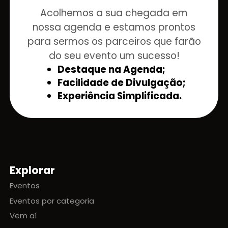
Acolhemos a sua chegada em
nossa agenda e estamos prontos
para sermos os parceiros que farão
do seu evento um sucesso!
Destaque na Agenda;
Facilidade de Divulgação;
Experiência Simplificada.
Explorar
Mapa do site
Eventos
Eventos por categoria
Vem aí