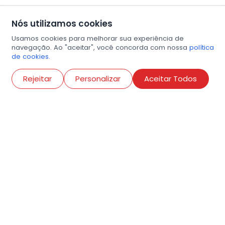
Nós utilizamos cookies
Usamos cookies para melhorar sua experiência de
navegação. Ao "aceitar", você concorda com nossa
política
de cookies.
Abri
Rejeitar
Personalizar
Aceitar Todos
R. Conselheiro Ramalho, 538
Bela Vista, São Paulo
contato@amigosdaarte.org.br
+55 (11) 3882-8080