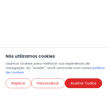
Nós utilizamos cookies
Usamos cookies para melhorar sua experiência de
navegação. Ao "aceitar", você concorda com nossa
política
de cookies.
Abri
Rejeitar
Personalizar
Aceitar Todos