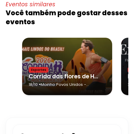
Eventos similares
Você também pode gostar desses
eventos
Esportes
Ne
Corrida das flores de Holambra 2026
Ex
•
18/10
Moinho Povos Unidos
-
28
Holambra