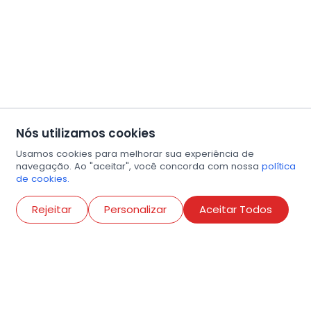
Nós utilizamos cookies
Usamos cookies para melhorar sua experiência de
navegação. Ao "aceitar", você concorda com nossa
política
de cookies.
Abri
Rejeitar
Personalizar
Aceitar Todos