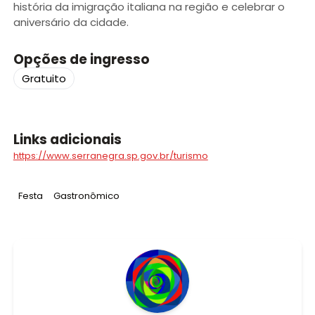
história da imigração italiana na região e celebrar o
aniversário da cidade.
Opções de ingresso
Gratuito
Links adicionais
https://www.serranegra.sp.gov.br/turismo
Tag
:
Tag
:
Festa
Gastronômico