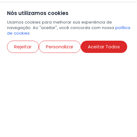
Nós utilizamos cookies
Usamos cookies para melhorar sua experiência de
navegação. Ao "aceitar", você concorda com nossa
política
de cookies.
Abri
Rejeitar
Personalizar
Aceitar Todos
R. Conselheiro Ramalho, 538
Bela Vista, São Paulo
contato@amigosdaarte.org.br
+55 (11) 3882-8080