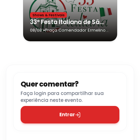
Shows & Festivais
33ª Festa Italiana de São Caetano do Sul
•
08/08
Praça Comendador Ermelino
Matarazzo, 83
- São Caetano
do Sul
Quer comentar?
Faça login para compartilhar sua
experiência neste evento.
Entrar