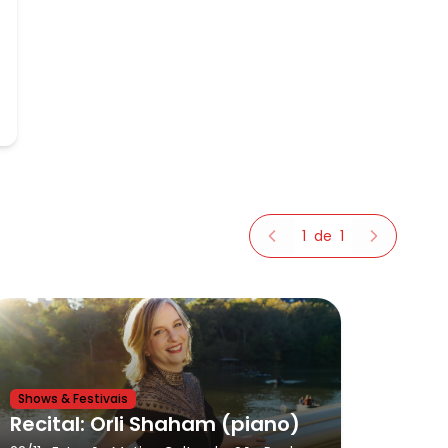
1
de
1
Shows & Festivais
Recital: Orli Shaham (piano)