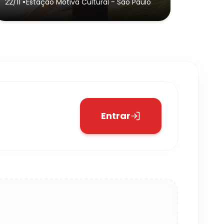
•
22/11
Estação Motiva Cultural
- São Paulo
Entrar