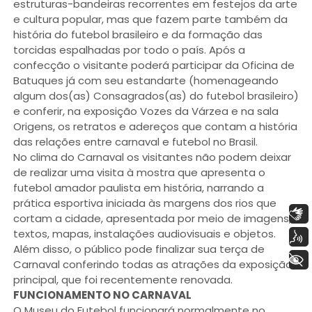
estruturas-bandeiras recorrentes em festejos da arte
e cultura popular, mas que fazem parte também da
história do futebol brasileiro e da formação das
torcidas espalhadas por todo o país. Após a
confecção o visitante poderá participar da Oficina de
Batuques já com seu estandarte (homenageando
algum dos(as) Consagrados(as) do futebol brasileiro)
e conferir, na exposição Vozes da Várzea e na sala
Origens, os retratos e adereços que contam a história
das relações entre carnaval e futebol no Brasil.
No clima do Carnaval os visitantes não podem deixar
de realizar uma visita à mostra que apresenta o
futebol amador paulista em história, narrando a
prática esportiva iniciada às margens dos rios que
Libras
cortam a cidade, apresentada por meio de imagens,
textos, mapas, instalações audiovisuais e objetos.
Voz
Além disso, o público pode finalizar sua terça de
+ Acessibilidade
Carnaval conferindo todas as atrações da exposição
principal, que foi recentemente renovada.
FUNCIONAMENTO NO CARNAVAL
O Museu do Futebol funcionará normalmente no