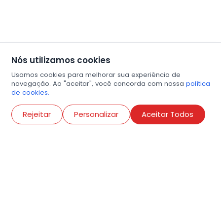
Nós utilizamos cookies
Usamos cookies para melhorar sua experiência de
navegação. Ao "aceitar", você concorda com nossa
política
de cookies.
Abri
Rejeitar
Personalizar
Aceitar Todos
R. Conselheiro Ramalho, 538