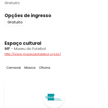
Gratuito
Opções de ingresso
Gratuito
Espaço cultural
MF
-
Museu do Futebol
http://www.museudofutebol.org.br/
Tag
:
Tag
:
Tag
:
Carnaval
Música
Oficina