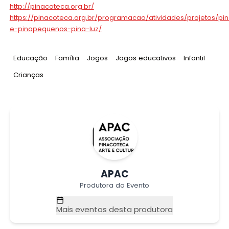
http://pinacoteca.org.br/
https://pinacoteca.org.br/programacao/atividades/projetos/pin
e-pinapequenos-pina-luz/
Tag
:
Tag
:
Tag
:
Tag
:
Tag
:
Educação
Família
Jogos
Jogos educativos
Infantil
Tag
:
Crianças
APAC
Produtora do Evento
Mais eventos desta produtora