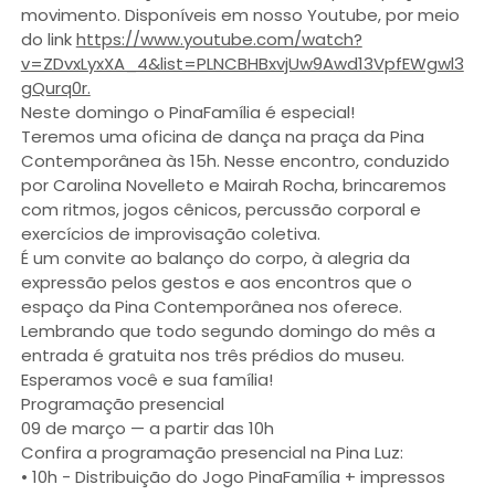
movimento. Disponíveis em nosso Youtube, por meio
do link
https://www.youtube.com/watch?
v=ZDvxLyxXA_4&list=PLNCBHBxvjUw9Awd13VpfEWgwl3
gQurq0r.
Neste domingo o PinaFamília é especial!
Teremos uma oficina de dança na praça da Pina
Contemporânea às 15h. Nesse encontro, conduzido
por Carolina Novelleto e Mairah Rocha, brincaremos
com ritmos, jogos cênicos, percussão corporal e
exercícios de improvisação coletiva.
É um convite ao balanço do corpo, à alegria da
expressão pelos gestos e aos encontros que o
espaço da Pina Contemporânea nos oferece.
Lembrando que todo segundo domingo do mês a
entrada é gratuita nos três prédios do museu.
Esperamos você e sua família!
Programação presencial
09 de março — a partir das 10h
Confira a programação presencial na Pina Luz:
• 10h - Distribuição do Jogo PinaFamília + impressos