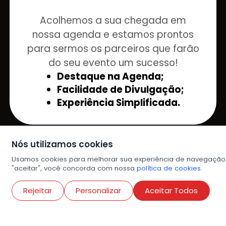
Acolhemos a sua chegada em
nossa agenda e estamos prontos
para sermos os parceiros que farão
do seu evento um sucesso!
Destaque na Agenda;
Facilidade de Divulgação;
Experiência Simplificada.
Nós utilizamos cookies
Usamos cookies para melhorar sua experiência de navegação
"aceitar", você concorda com nossa
política de cookies.
Explorar
Mapa do site
Rejeitar
Personalizar
Aceitar Todos
Eventos
Eventos por categoria
Vem aí