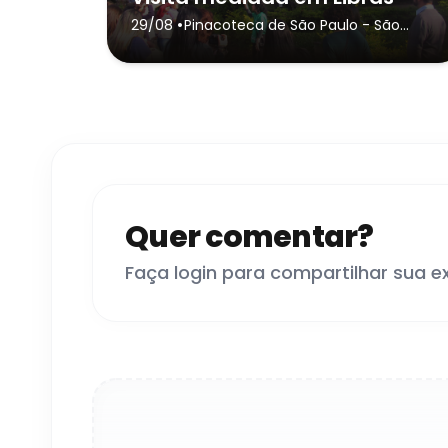
•
29/08
Pinacoteca de São Paulo
- São
Paulo
Quer comentar?
Faça login para compartilhar sua e