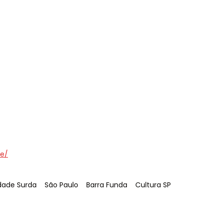
e/
Tag
:
Tag
:
Tag
:
ade Surda
São Paulo
Barra Funda
Cultura SP