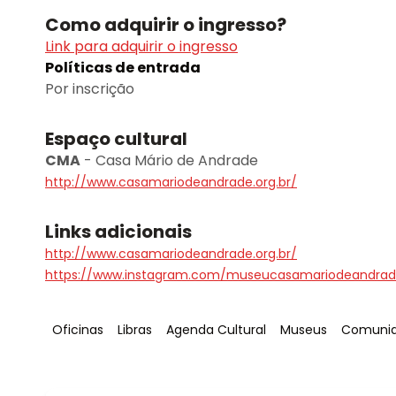
Como adquirir o ingresso?
Link para adquirir o ingresso
Políticas de entrada
Por inscrição
Espaço cultural
CMA
-
Casa Mário de Andrade
http://www.casamariodeandrade.org.br/
Links adicionais
http://www.casamariodeandrade.org.br/
https://www.instagram.com/museucasamariodeandrad
Tag
:
Tag
:
Tag
:
Tag
:
Tag
:
Oficinas
Libras
Agenda Cultural
Museus
Comunid