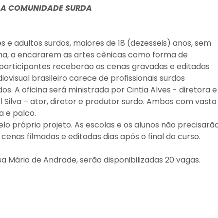
A A COMUNIDADE SURDA
es e adultos surdos, maiores de 18 (dezesseis) anos, sem
ma, a encararem as artes cênicas como forma de
 participantes receberão as cenas gravadas e editadas
ovisual brasileiro carece de profissionais surdos
s. A oficina será ministrada por Cintia Alves - diretora e
 Silva – ator, diretor e produtor surdo. Ambos com vasta
a e palco.
o próprio projeto. As escolas e os alunos não precisarã
enas filmadas e editadas dias após o final do curso.
a Mário de Andrade, serão disponibilizadas 20 vagas.