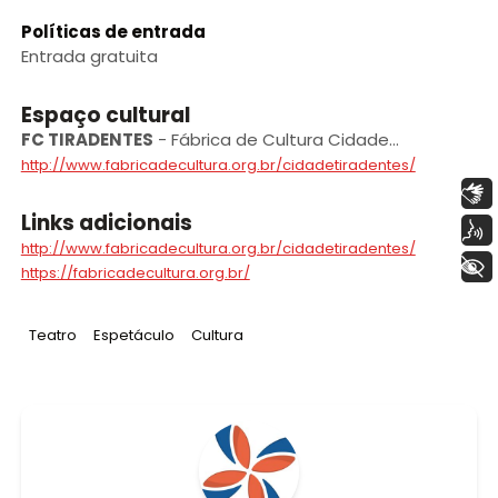
Políticas de entrada
Entrada gratuita
Espaço cultural
FC TIRADENTES
-
Fábrica de Cultura Cidade
Tiradentes
http://www.fabricadecultura.org.br/cidadetiradentes/
Libras
Links adicionais
Voz
http://www.fabricadecultura.org.br/cidadetiradentes/
+ Acessibilidade
https://fabricadecultura.org.br/
Tag
:
Tag
:
Tag
:
Teatro
Espetáculo
Cultura