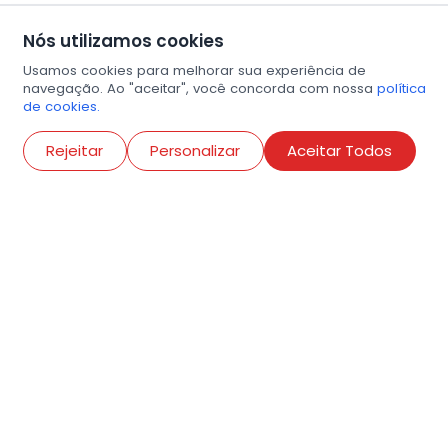
Nós utilizamos cookies
Usamos cookies para melhorar sua experiência de
navegação. Ao "aceitar", você concorda com nossa
política
de cookies.
Abri
Rejeitar
Personalizar
Aceitar Todos
R. Conselheiro Ramalho, 538
Bela Vista, São Paulo
contato@amigosdaarte.org.br
+55 (11) 3882-8080