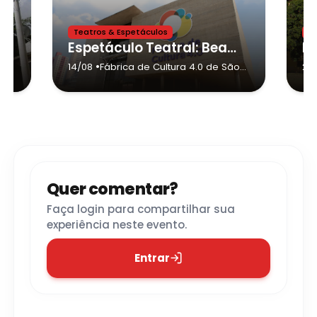
Teatros & Espetáculos
Te
ver Cartoon
Espetáculo Teatral: Beatles para Crianças
•
14/08
Fábrica de Cultura 4.0 de São
25
Bernardo do Campo
- São
Bernardo do Campo
Quer comentar?
Faça login para compartilhar sua
experiência neste evento.
Entrar