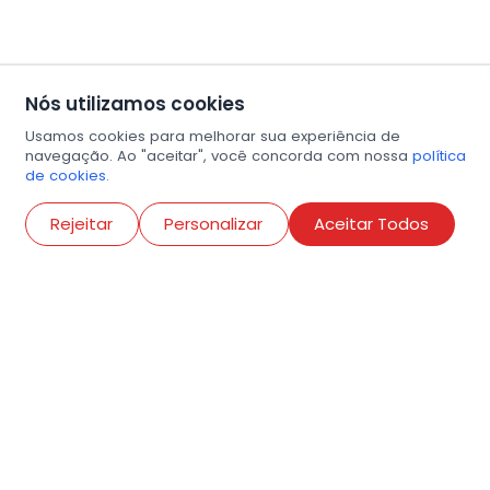
Nós utilizamos cookies
Usamos cookies para melhorar sua experiência de
navegação. Ao "aceitar", você concorda com nossa
política
de cookies.
Abri
Rejeitar
Personalizar
Aceitar Todos
R. Conselheiro Ramalho, 538
Bela Vista, São Paulo