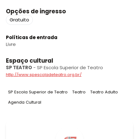
Opções de ingresso
Gratuito
Políticas de entrada
Livre
Espaço cultural
SP TEATRO
-
SP Escola Superior de Teatro
http://www.spescoladeteatro.org.br/
Tag
:
Tag
:
Tag
:
SP Escola Superior de Teatro
Teatro
Teatro Adulto
Tag
:
Agenda Cultural