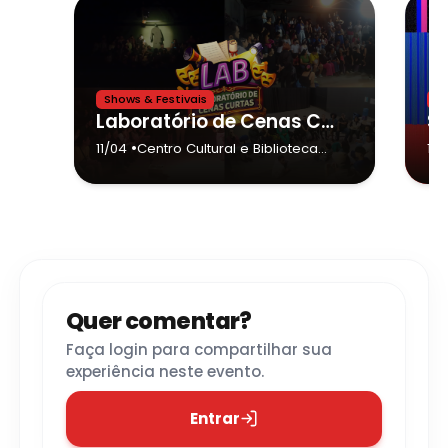
Shows & Festivais
Te
Laboratório de Cenas Curtas – 2026 Diadema
•
11/04
Centro Cultural e Biblioteca
11/
Serraria
- Diadema
Quer comentar?
Faça login para compartilhar sua
experiência neste evento.
Entrar