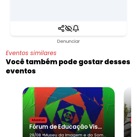
Denunciar
Eventos similares
Você também pode gostar desses
eventos
Museus
M
Fórum de Educação Visual 2026
•
29/08
Museu da Imagem e do Som
18/