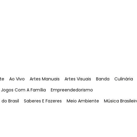
Tag
:
Tag
:
Tag
:
Tag
:
Tag
:
te
Ao Vivo
Artes Manuais
Artes Visuais
Banda
Culinária
Tag
:
Tag
:
Jogos Com A Família
Empreendedorismo
Tag
:
Tag
:
Tag
:
 do Brasil
Saberes E Fazeres
Meio Ambiente
Música Brasileir