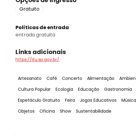
Opções de ingresso
Gratuito
Políticas de entrada
entrada gratuita
Links adicionais
https://itu.sp.gov.br/
Tag
:
Tag
:
Tag
:
Tag
:
Tag
:
Artesanato
Café
Concerto
Alimentação
Ambien
Tag
:
Tag
:
Tag
:
Tag
:
Cultura Popular
Ecologia
Educação
Gastronomia
Tag
:
Tag
:
Tag
:
Tag
:
Espetáculo Gratuito
Feira
Jogos Educativos
Música
Tag
:
Tag
:
Tag
:
Tag
:
Objetos
Oficina
Show
Sustentabilidade