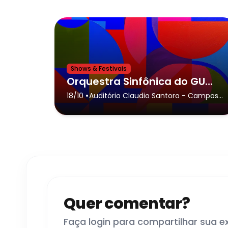
Shows & Festivais
Orquestra Sinfônica do GURI de São José dos Campos no Auditório Claudio Santoro
•
18/10
Auditório Claudio Santoro
- Campos
do Jordão
Quer comentar?
Faça login para compartilhar sua e