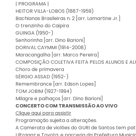
| PROGRAMA |
HEITOR VILLA-LOBOS (1887-1959)
Bachianas Brasileiras n. 2 [arr. Lamartine Jr.]
O trenzinho do Caipira
GUINGA (1950-)
Senhorinha [arr. Dino Barioni]
DORIVAL CAYMMI (1914-2008)
Maracangalha [arr. Marco Pereira]
COMPOSIÇÃO COLETIVA FEITA PELOS ALUNOS E AL
Choro de primavera
SÉRGIO ASSAD (1952-)
Remembrance [arr. Edson Lopes]
TOM JOBIM (1927-1994)
Milagre e palhaços [arr. Dino Barioni]
CONCERTO COM TRANSMISSÃO AO VIVO
Clique aqui para assistir
Programação sujeita a alterações.
A Camerata de violões do GURI de Santos tem patr
Ultragaz e Toyota, e parceria da Prefeitura Munici