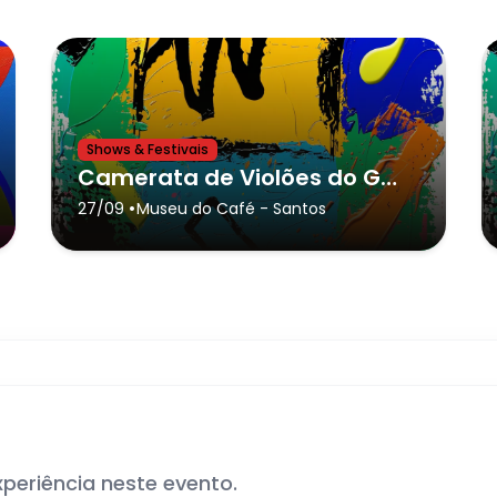
Shows & Festivais
Camerata de Violões do GURI de Santos no Museu do Café
•
27/09
Museu do Café
- Santos
xperiência neste evento.