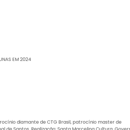
UNAS EM 2024
ocínio diamante de CTG Brasil, patrocínio master de
pal de Santos. Realização: Santa Marcelina Cultura, Gove