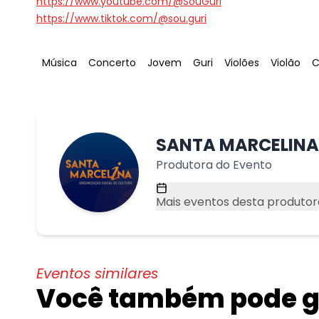
https://www.youtube.com/@SouGuri
https://www.tiktok.com/@sou.guri
Tag
:
Tag
:
Tag
:
Tag
:
Tag
:
Tag
:
T
Música
Concerto
Jovem
Guri
Violões
Violão
C
SANTA MARCELINA
Produtora do Evento
Mais eventos desta produtor
Eventos similares
Você também pode go