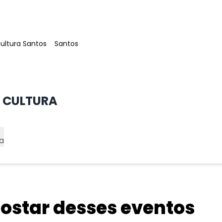
ag
:
Tag
:
ultura Santos
Santos
 CULTURA
a
star desses eventos