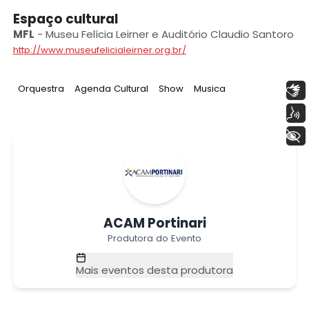
Espaço cultural
MFL
-
Museu Felícia Leirner e Auditório Claudio Santoro
http://www.museufelicialeirner.org.br/
Tag
:
Tag
:
Tag
:
Tag
:
Libras
Orquestra
Agenda Cultural
Show
Musica
Voz
+ Acessibilidade
ACAM Portinari
Produtora do Evento
Mais eventos desta produtora