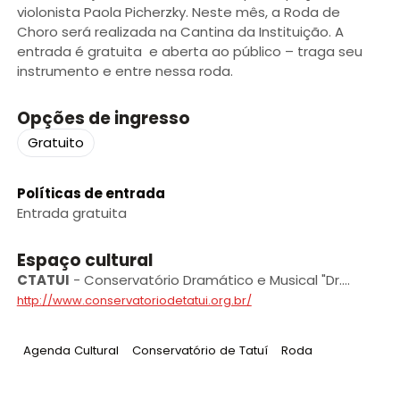
violonista Paola Picherzky. Neste mês, a Roda de
Choro será realizada na Cantina da Instituição. A
entrada é gratuita e aberta ao público – traga seu
instrumento e entre nessa roda.
Opções de ingresso
Gratuito
Políticas de entrada
Entrada gratuita
Espaço cultural
CTATUI
-
Conservatório Dramático e Musical "Dr.
Carlos de Campos” de Tatuí
http://www.conservatoriodetatui.org.br/
Tag
:
Tag
:
Tag
:
Agenda Cultural
Conservatório de Tatuí
Roda