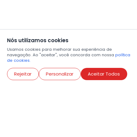
Nós utilizamos cookies
Usamos cookies para melhorar sua experiência de
navegação. Ao "aceitar", você concorda com nossa
política
de cookies.
Abri
Rejeitar
Personalizar
Aceitar Todos