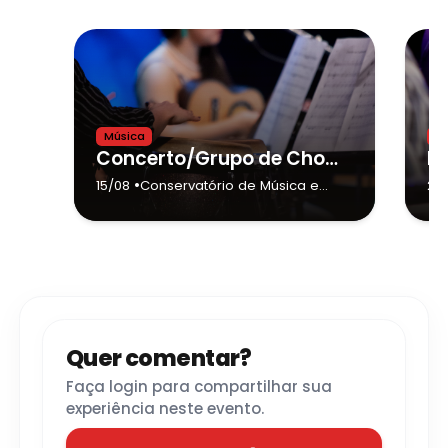
Música
M
Concerto/Grupo de Choro do Conservatório de Tatuí e Convidados(as)
•
15/08
Conservatório de Música e
25
Teatro Dr. Carlos de Campos
de Tatuí (Sede)
- Tatuí
Quer comentar?
Faça login para compartilhar sua
experiência neste evento.