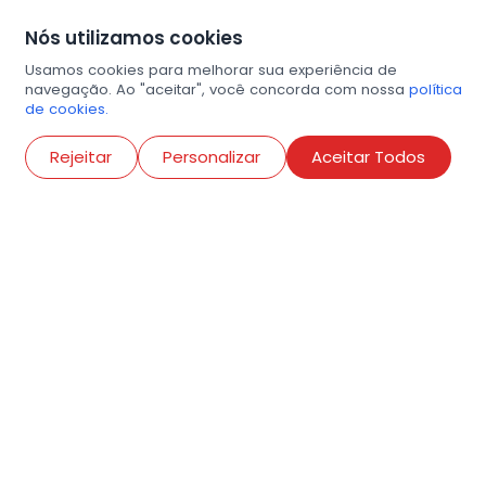
Nós utilizamos cookies
Usamos cookies para melhorar sua experiência de
navegação. Ao "aceitar", você concorda com nossa
política
de cookies.
Abri
Rejeitar
Personalizar
Aceitar Todos
R. Conselheiro Ramalho, 538
Bela Vista, São Paulo
contato@amigosdaarte.org.br
+55 (11) 3882-8080