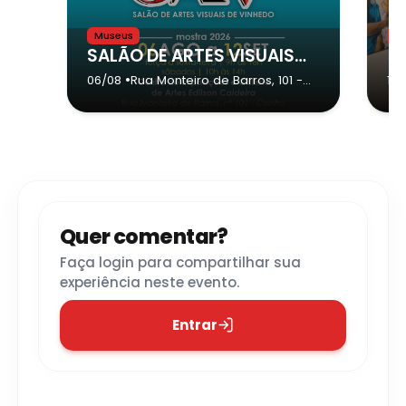
Museus
M
SALÃO DE ARTES VISUAIS DE VINHEDO
•
06/08
Rua Monteiro de Barros, 101
-
14
Vinhedo
Quer comentar?
Faça login para compartilhar sua
experiência neste evento.
Entrar