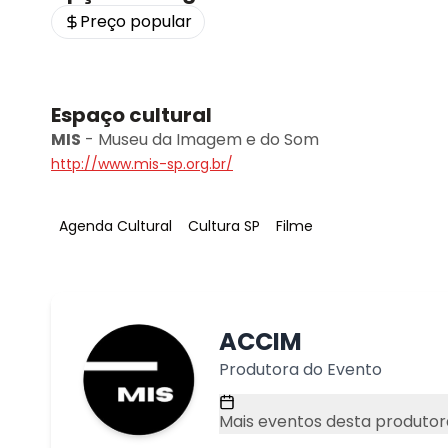
Preço popular
Espaço cultural
MIS
-
Museu da Imagem e do Som
http://www.mis-sp.org.br/
Tag
:
Tag
:
Tag
:
Agenda Cultural
Cultura SP
Filme
ACCIM
Produtora do Evento
Mais eventos desta produtor