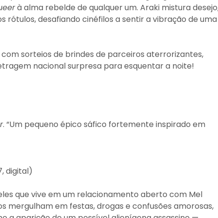
ueer
à alma rebelde de qualquer um. Araki mistura desejo
rótulos, desafiando cinéfilos a sentir a vibração de uma
com sorteios de brindes de parceiros aterrorizantes,
etragem nacional surpresa para esquentar a noite!
r
. “Um pequeno épico sáfico fortemente inspirado em
, digital)
eles que vive em um relacionamento aberto com Mel
igos mergulham em festas, drogas e confusões amorosas,
 a aparição de um possível alienígena assassino —