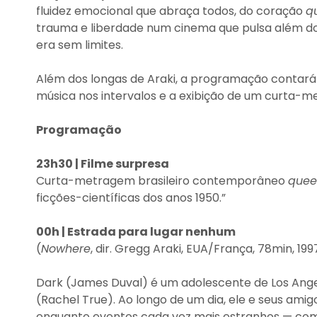
fluidez emocional que abraça todos, do coração
q
trauma e liberdade num cinema que pulsa além dos 
era sem limites.
Além dos longas de Araki, a programação contará 
música nos intervalos e a exibição de um curta-m
Programação
23h30 | Filme surpresa
Curta-metragem brasileiro contemporâneo
quee
ficções-científicas dos anos 1950.”
00h | Estrada para lugar nenhum
(
Nowhere
, dir. Gregg Araki, EUA/França, 78min, 1997
Dark (James Duval) é um adolescente de Los Ang
(Rachel True). Ao longo de um dia, ele e seus am
enquanto eventos cada vez mais estranhos — como