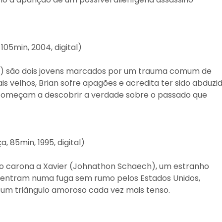
 105min, 2004, digital)
et) são dois jovens marcados por um trauma comum de
s velhos, Brian sofre apagões e acredita ter sido abduzi
o começam a descobrir a verdade sobre o passado que
a, 85min, 1995, digital)
 carona a Xavier (Johnathon Schaech), um estranho
ês entram numa fuga sem rumo pelos Estados Unidos,
e um triângulo amoroso cada vez mais tenso.