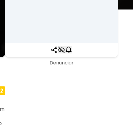
Denunciar
om
o