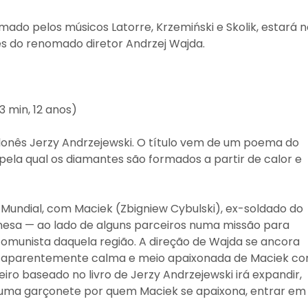
rmado pelos músicos Latorre, Krzemiński e Skolik, estará 
nês do renomado diretor Andrzej Wajda.
3 min, 12 anos)
lonês Jerzy Andrzejewski. O título vem de um poema do
 pela qual os diamantes são formados a partir de calor e
Mundial, com Maciek (Zbigniew Cybulski), ex-soldado do
onesa — ao lado de alguns parceiros numa missão para
comunista daquela região. A direção de Wajda se ancora
ra aparentemente calma e meio apaixonada de Maciek c
iro baseado no livro de Jerzy Andrzejewski irá expandir,
 uma garçonete por quem Maciek se apaixona, entrar em