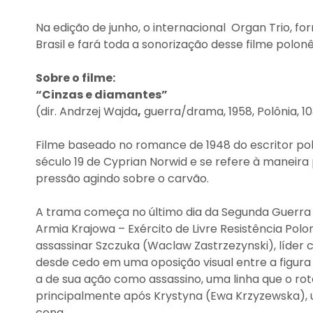
Na edição de junho, o internacional Organ Trio, fo
Brasil e fará toda a sonorização desse filme polo
Sobre o filme:
“Cinzas e diamantes”
(dir. Andrzej Wajda
,
guerra/drama, 1958, Polônia, 10
Filme baseado no romance de 1948 do escritor po
século 19 de Cyprian Norwid e se refere à maneira
pressão agindo sobre o carvão.
A trama começa no último dia da Segunda Guerra 
Armia Krajowa – Exército de Livre Resistência Pol
assassinar Szczuka (Waclaw Zastrzezynski), líder 
desde cedo em uma oposição visual entre a figu
a de sua ação como assassino, uma linha que o rote
principalmente após Krystyna (Ewa Krzyzewska),
cena.