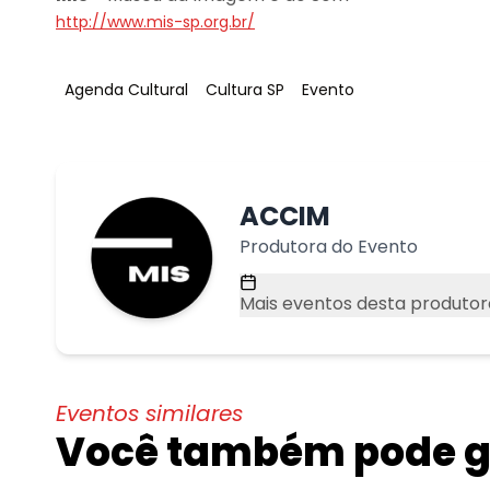
http://www.mis-sp.org.br/
Tag
:
Tag
:
Tag
:
Agenda Cultural
Cultura SP
Evento
ACCIM
Produtora do Evento
Mais eventos desta produtor
Eventos similares
Você também pode go