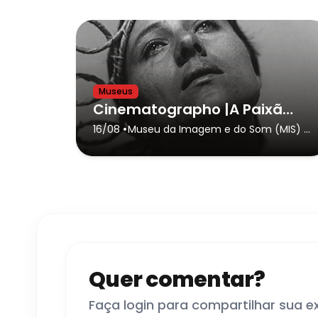
Museus
Cinematographo |A Paixão de Joana D´Arc
•
16/08
Museu da Imagem e do Som (MIS) -
São Paulo
- São Paulo
Quer comentar?
Faça login para compartilhar sua e