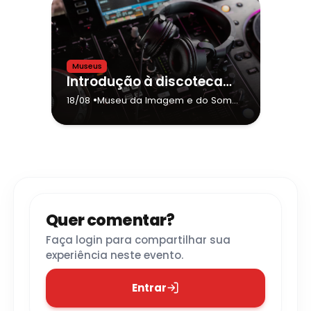
Museus
Introdução à discotecagem: módulo II
•
18/08
Museu da Imagem e do Som
(MIS) - São Paulo
- São Paulo
Quer comentar?
Faça login para compartilhar sua
experiência neste evento.
Entrar