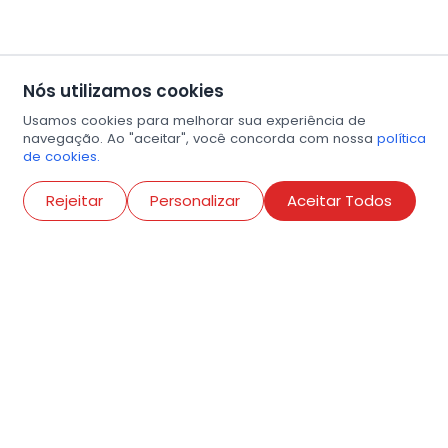
Nós utilizamos cookies
Usamos cookies para melhorar sua experiência de
navegação. Ao "aceitar", você concorda com nossa
política
de cookies.
Abri
Rejeitar
Personalizar
Aceitar Todos
R. Conselheiro Ramalho, 538
Bela Vista, São Paulo