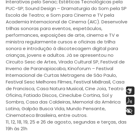
Interativas pelo Senac; Estéticas Tecnológicas pela
PUC-SP; Sound Design – Dramaturgia do Som pela SP
Escola de Teatro; e Som para Cinema e TV pela
Academia Internacional de Cinema (AIC). Desenvolve
trilhas sonoras para eventos, espetáculos,
performances, exposições de arte, cinema e TV e
ministra regularmente cursos e oficinas de trilha
sonora e introdução à discotecagem digital para
crianças, jovens e adultos. Já se apresentou no
Circuito Sesc de Artes, Virada Cultural SP, Festival de
Inverno de Paranapiacaba, Kinoforum – Festival
Internacional de Curtas Metragens de São Paulo,
Festival Sesc Melhores Filmes, Festival MixBrasil, Casa
de Francisca, Casa Natura Musical, Cine Joia, Teatro
Libras
Oficina, Fatiado Discos, Cineclube Cortina, Sol y
Voz
Sombra, Casa das Caldeiras, Memorial da América
Latina, Galpão Busca Vida, Mundo Pensante,
+ Acessibilidade
Cinemateca Brasileira, entre outros.
11, 12, 18, 19, 25 e 26 de agosto, segundas e terças, das
19h às 21h