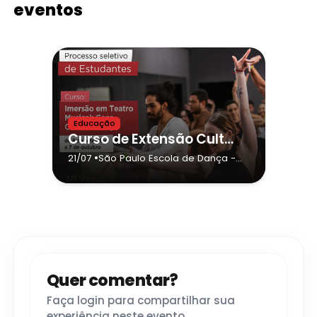
eventos
Educação
Curso de Extensão Cultural - “Imersão em Teatro Musical: Cena, Canto e Dança"
•
21/07
São Paulo Escola de Dança
-
São Paulo
Quer comentar?
Faça login para compartilhar sua
experiência neste evento.