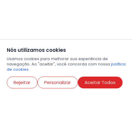
Nós utilizamos cookies
Usamos cookies para melhorar sua experiência de
navegação. Ao "aceitar", você concorda com nossa
política
de cookies.
Abri
Rejeitar
Personalizar
Aceitar Todos