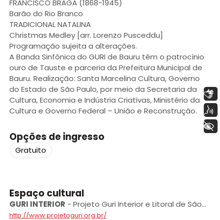
FRANCISCO BRAGA (1868-1945)
Barão do Rio Branco
TRADICIONAL NATALINA
Christmas Medley [arr. Lorenzo Pusceddu]
Programação sujeita a alterações.
A Banda Sinfônica do GURI de Bauru têm o patrocínio
ouro de Tauste e parceria da Prefeitura Municipal de
Bauru. Realização: Santa Marcelina Cultura, Governo
do Estado de São Paulo, por meio da Secretaria da
Libras
Cultura, Economia e Indústria Criativas, Ministério da
Voz
Cultura e Governo Federal – União e Reconstrução.
+ Acessibilidade
Opções de ingresso
Gratuito
Espaço cultural
GURI INTERIOR
-
Projeto Guri Interior e Litoral de São
Paulo
http://www.projetoguri.org.br/