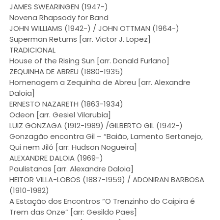
JAMES SWEARINGEN (1947-)
Novena Rhapsody for Band
JOHN WILLIAMS (1942-) / JOHN OTTMAN (1964-)
Superman Returns [arr. Victor J. Lopez]
TRADICIONAL
House of the Rising Sun [arr. Donald Furlano]
ZEQUINHA DE ABREU (1880-1935)
Homenagem a Zequinha de Abreu [arr. Alexandre
Daloia]
ERNESTO NAZARETH (1863-1934)
Odeon [arr. Gesiel Vilarubia]
LUIZ GONZAGA (1912-1989) /GILBERTO GIL (1942-)
Gonzagão encontra Gil – “Baião, Lamento Sertanejo,
Qui nem Jiló [arr: Hudson Nogueira]
ALEXANDRE DALOIA (1969-)
Paulistanas [arr. Alexandre Daloia]
HEITOR VILLA-LOBOS (1887-1959) / ADONIRAN BARBOSA
(1910-1982)
A Estação dos Encontros “O Trenzinho do Caipira é
Trem das Onze” [arr: Gesildo Paes]