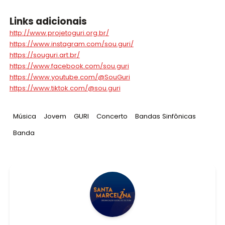
Links adicionais
http://www.projetoguri.org.br/
https://www.instagram.com/sou.guri/
https://souguri.art.br/
https://www.facebook.com/sou.guri
https://www.youtube.com/@SouGuri
https://www.tiktok.com/@sou.guri
Tag
:
Tag
:
Tag
:
Tag
:
Tag
:
Música
Jovem
GURI
Concerto
Bandas Sinfônicas
Tag
:
Banda