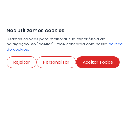
Nós utilizamos cookies
Usamos cookies para melhorar sua experiência de
navegação. Ao "aceitar", você concorda com nossa
política
de cookies.
Abri
Rejeitar
Personalizar
Aceitar Todos
R. Conselheiro Ramalho, 538