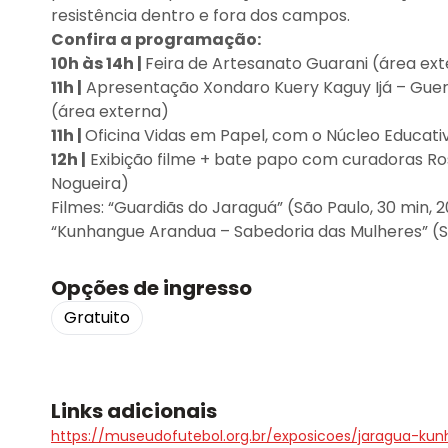
resistência dentro e fora dos campos.
Confira a programação:
10h às 14h |
Feira de Artesanato Guarani (área ex
11h |
Apresentação Xondaro Kuery Kaguy Ijá – Guerr
(área externa)
11h |
Oficina Vidas em Papel, com o Núcleo Educat
12h |
Exibição filme + bate papo com curadoras Ro
Nogueira)
Filmes: “Guardiãs do Jaraguá” (São Paulo, 30 min, 
“Kunhangue Arandua – Sabedoria das Mulheres” (S
Opções de ingresso
Gratuito
Links adicionais
https://museudofutebol.org.br/exposicoes/jaragua-k