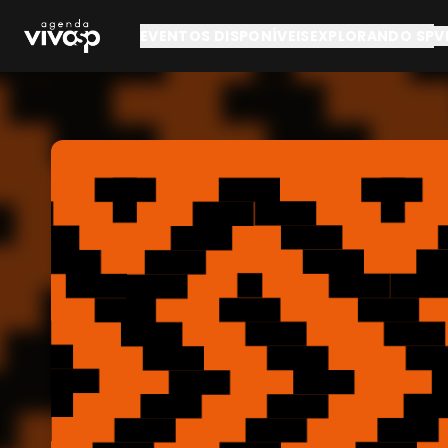
Pular para o conteúdo principal
EVENTOS DISPONÍVEIS
EXPLORANDO SP
V