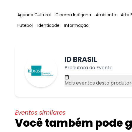
Tag
:
Tag
:
Tag
:
Tag
:
Agenda Cultural
Cinema Indígena
Ambiente
Arte B
Tag
:
Tag
:
Tag
:
Futebol
Identidade
Informação
ID BRASIL
Produtora do Evento
Mais eventos desta produtor
Eventos similares
Você também pode go