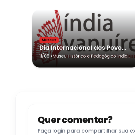
Museus
Dia Internacional dos Povos Indígenas - “Saberes Ancestrais: Plantas Medicinais e Cultura Indígena”
•
11/08
Museu Histórico e Pedagógico Índia
Vanuire
- Tupã
Quer comentar?
Faça login para compartilhar sua e