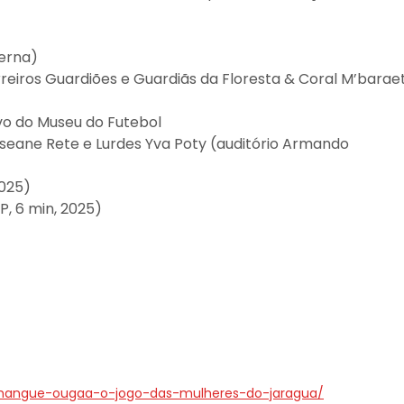
terna)
eiros Guardiões e Guardiãs da Floresta & Coral M’barae
ivo do Museu do Futebol
seane Rete e Lurdes Yva Poty (auditório Armando
2025)
P, 6 min, 2025)
unhangue-ougaa-o-jogo-das-mulheres-do-jaragua/