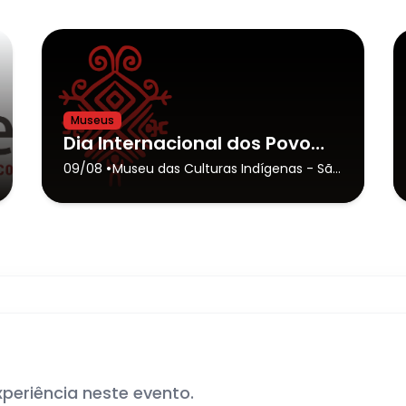
Museus
Dia Internacional dos Povos Indígenas | Com Comitiva Pey Kawa
•
09/08
Museu das Culturas Indígenas
- São
Paulo
xperiência neste evento.