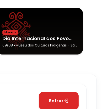
Museus
Dia Internacional dos Povos Indígenas | Com Comitiva Pey Kawa
•
09/08
Museu das Culturas Indígenas
- São
Paulo
Entrar