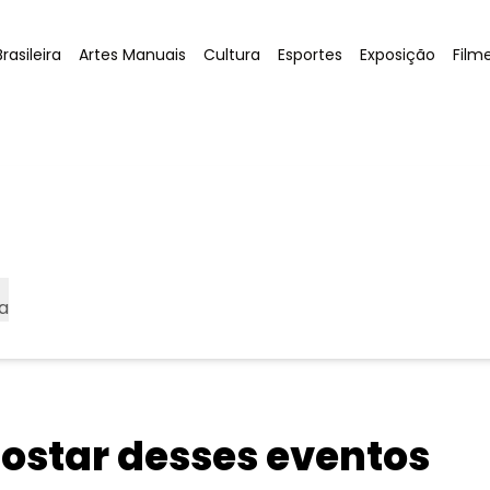
Tag
:
Tag
:
Tag
:
Tag
:
Tag
:
rasileira
Artes Manuais
Cultura
Esportes
Exposição
Film
a
star desses eventos