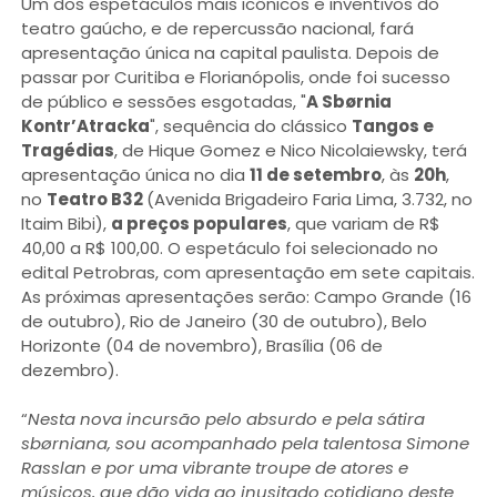
Um dos espetáculos mais icônicos e inventivos do
teatro gaúcho, e de repercussão nacional, fará
apresentação única na capital paulista. Depois de
passar por Curitiba e Florianópolis, onde foi sucesso
de público e sessões esgotadas, "
A Sbørnia
Kontr’Atracka
", sequência do clássico
Tangos e
Tragédias
, de Hique Gomez e Nico Nicolaiewsky, terá
apresentação única no dia
11 de setembro
, às
20h
,
no
Teatro B32
(Avenida Brigadeiro Faria Lima, 3.732, no
Itaim Bibi),
a preços populares
, que variam de R$
40,00 a R$ 100,00. O espetáculo foi selecionado no
edital Petrobras, com apresentação em sete capitais.
As próximas apresentações serão: Campo Grande (16
de outubro), Rio de Janeiro (30 de outubro), Belo
Horizonte (04 de novembro), Brasília (06 de
dezembro).
“
Nesta nova incursão pelo absurdo e pela sátira
sbørniana, sou acompanhado pela talentosa Simone
Rasslan e por uma vibrante troupe de atores e
músicos, que dão vida ao inusitado cotidiano deste