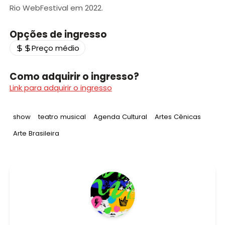
Rio WebFestival em 2022.
Opções de ingresso
Preço médio
Como adquirir o ingresso?
Link para adquirir o ingresso
Tag
:
Tag
:
Tag
:
Tag
:
show
teatro musical
Agenda Cultural
Artes Cênicas
Tag
:
Arte Brasileira