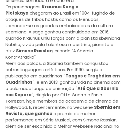
essência sonhadora e concreta.
Os personagens
Kraunus Sang e
Pletskaya
chegaram ao Brasil em 1984, fugindo de
ataques de tribos hostis como os Menudos,
tornando-se os grandes embaixadores da cultura
sbørniana. A saga ganhou continuidade em 2016,
quando Kraunus uniu forças com a pianista sbørniana
Nabiha, vivida pela talentosa maestrina, pianista e
atriz
Simone Rasslan
, criando "A Sbørnia
Kontr’Atracka".
Além dos palcos, a Sbørnia também conquistou
outras linguagens artísticas. Em 1990, surgiu a
publicação em quadrinhos
"Tangos e Tragédias em
Quadrinhos"
, e em 2013, ganhou vida no cinema com
o aclamado longa de animação
"Até Que a Sbørnia
nos Separe"
, dirigido por Otto Guerra e Ennio
Torrezan, hoje membros da academia de cinema de
Hollywood. E, recentemente, na websérie
Sbørnia em
Revista, que ganhou
o premio de melhor
performance em Série Musical, com Simone Rasslan,
além de ser escolhida a Melhor Websérie Nacional no