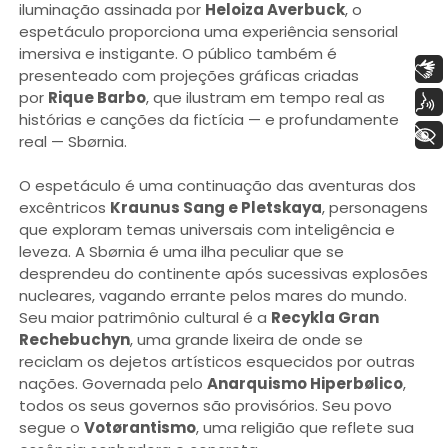
iluminação assinada por
Heloiza Averbuck
, o
espetáculo proporciona uma experiência sensorial
imersiva e instigante. O público também é
Libras
presenteado com projeções gráficas criadas
por
Rique Barbo
, que ilustram em tempo real as
Voz
histórias e canções da fictícia — e profundamente
+ Acessibilidade
real — Sbørnia.
O espetáculo é uma continuação das aventuras dos
excêntricos
Kraunus Sang e Pletskaya
, personagens
que exploram temas universais com inteligência e
leveza. A Sbørnia é uma ilha peculiar que se
desprendeu do continente após sucessivas explosões
nucleares, vagando errante pelos mares do mundo.
Seu maior patrimônio cultural é a
Recykla Gran
Rechebuchyn
, uma grande lixeira de onde se
reciclam os dejetos artísticos esquecidos por outras
nações. Governada pelo
Anarquismo Hiperbølico
,
todos os seus governos são provisórios. Seu povo
segue o
Votørantismo
, uma religião que reflete sua