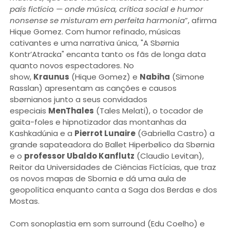
país fictício — onde música, crítica social e humor
nonsense se misturam em perfeita harmonia
”, afirma
Hique Gomez. Com humor refinado, músicas
cativantes e uma narrativa única, "A Sbørnia
Kontr’Atracka" encanta tanto os fãs de longa data
quanto novos espectadores. No
show,
Kraunus
(Hique Gomez) e
Nabiha
(Simone
Rasslan) apresentam as canções e causos
sbørnianos junto a seus convidados
especiais
MenThales
(Tales Melati), o tocador de
gaita-foles e hipnotizador das montanhas da
Kashkadúnia e a
Pierrot Lunaire
(Gabriella Castro) a
grande sapateadora do Ballet Hiperbølico da Sbørnia
e o
professor Ubaldo Kanflutz
(Claudio Levitan),
Reitor da Universidades de Ciências Fictícias, que traz
os novos mapas de Sbornia e dá uma aula de
geopolítica enquanto canta a Saga dos Berdas e dos
Mostas.
Com sonoplastia em som surround (Edu Coelho) e