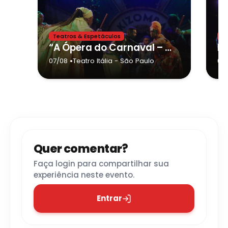
Teatros & Espetáculos
Te
“A Ópera do Carnaval – A História do Samba Contada por Nós” retorna ao Teatro Itália em agosto
•
07/08
Teatro Itália
- São Paulo
08
Quer comentar?
Faça login para compartilhar sua
experiência neste evento.
Entrar