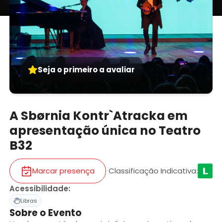
Seja o primeiro a avaliar
A Sbørnia Kontr`Atracka em
apresentação única no Teatro
B32
Marcar presença
Classificação Indicativa
:
Acessibilidade
:
Libras
Sobre o Evento