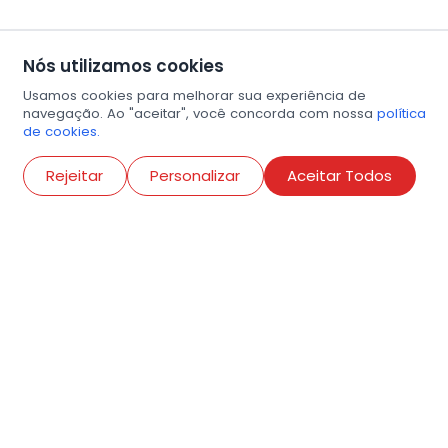
Nós utilizamos cookies
Usamos cookies para melhorar sua experiência de
navegação. Ao "aceitar", você concorda com nossa
política
de cookies.
Abri
Rejeitar
Personalizar
Aceitar Todos
R. Conselheiro Ramalho, 538
Bela Vista, São Paulo
contato@amigosdaarte.org.br