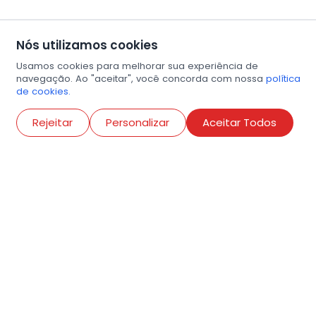
Nós utilizamos cookies
Usamos cookies para melhorar sua experiência de
navegação. Ao "aceitar", você concorda com nossa
política
de cookies.
Abri
Rejeitar
Personalizar
Aceitar Todos
R. Conselheiro Ramalho, 538
Bela Vista, São Paulo
contato@amigosdaarte.org.br