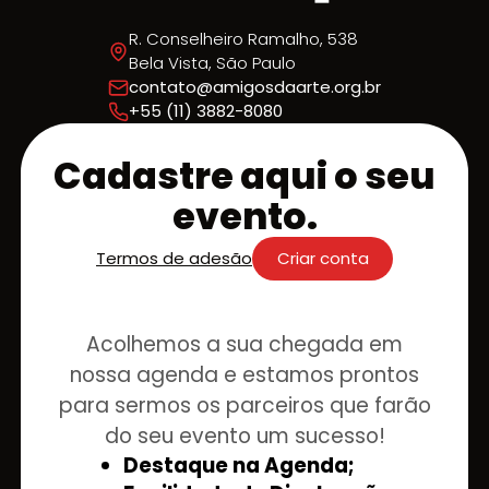
R. Conselheiro Ramalho, 538
Bela Vista, São Paulo
contato@amigosdaarte.org.br
+55 (11) 3882-8080
Cadastre aqui o seu
evento.
Termos de adesão
Criar conta
Acolhemos a sua chegada em
nossa agenda e estamos prontos
para sermos os parceiros que farão
do seu evento um sucesso!
Destaque na Agenda;