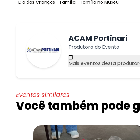
Tag
:
Tag
:
Tag
:
Dia das Crianças
Família
Família no Museu
ACAM Portinari
Produtora do Evento
Mais eventos desta produtor
Eventos similares
Você também pode go