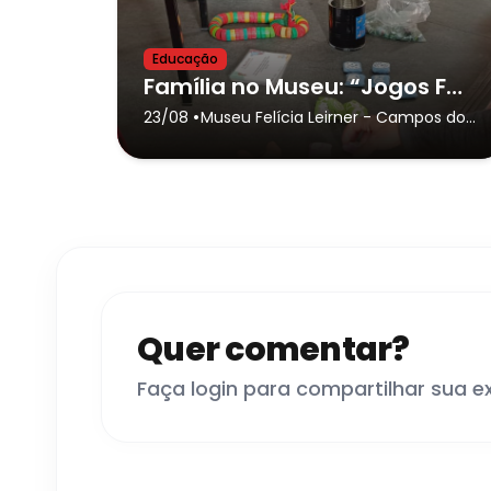
Educação
Família no Museu: “Jogos Folclóricos"
•
23/08
Museu Felícia Leirner
- Campos do
Jordão
Quer comentar?
Faça login para compartilhar sua e