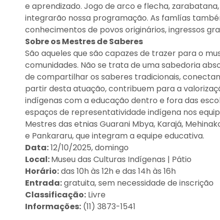
e aprendizado. Jogo de arco e flecha, zarabatana,
integrarão nossa programação. As famlías també
conhecimentos de povos originários, ingressos grat
Sobre os Mestres de Saberes
São aqueles que são capazes de trazer para o muse
comunidades. Não se trata de uma sabedoria abs
de compartilhar os saberes tradicionais, conecta
partir desta atuação, contribuem para a valorizaçã
indígenas com a educação dentro e fora das escol
espaços de representatividade indígena nos equi
Mestres das etnias Guarani Mbya, Karajá, Mehinako
e Pankararu, que integram a equipe educativa.
Data:
12/10/2025, domingo
Local:
Museu das Culturas Indígenas | Pátio
Horário:
das 10h às 12h e das 14h às 16h
Entrada:
gratuita, sem necessidade de inscrição
Classificação:
Livre
Informações:
(11) 3873-1541