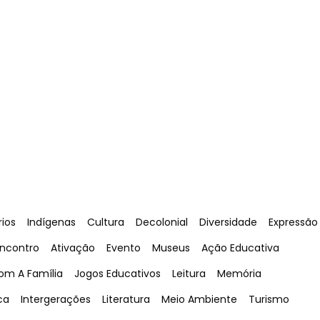
Tag
:
Tag
:
Tag
:
Tag
:
Tag
:
rios
Indígenas
Cultura
Decolonial
Diversidade
Expressão
ag
:
Tag
:
Tag
:
Tag
:
Tag
:
ncontro
Ativação
Evento
Museus
Ação Educativa
Tag
:
Tag
:
Tag
:
om A Família
Jogos Educativos
Leitura
Memória
Tag
:
Tag
:
Tag
:
Tag
:
ca
Intergerações
Literatura
Meio Ambiente
Turismo