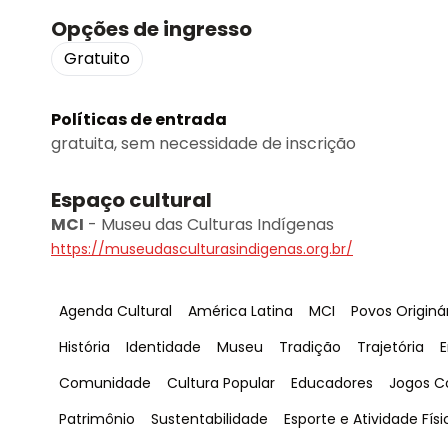
Opções de ingresso
Gratuito
Políticas de entrada
gratuita, sem necessidade de inscrição
Espaço cultural
MCI
-
Museu das Culturas Indígenas
https://museudasculturasindigenas.org.br/
Tag
:
Tag
:
Tag
:
Tag
:
Agenda Cultural
América Latina
MCI
Povos Originá
Tag
:
Tag
:
Tag
:
Tag
:
Tag
:
T
História
Identidade
Museu
Tradição
Trajetória
E
Tag
:
Tag
:
Tag
:
Tag
:
Comunidade
Cultura Popular
Educadores
Jogos C
Tag
:
Tag
:
Tag
:
Patrimônio
Sustentabilidade
Esporte e Atividade Físi