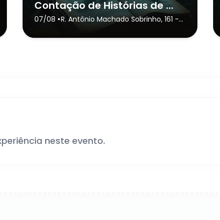
Contação de Histórias de Horror
•
07/08
R. Antônio Machado Sobrinho, 161
-
São Paulo
xperiência neste evento.