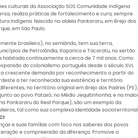
ões culturais da Associação SOS Comunidade Indígena
ersa, realiza práticas de fortalecimento e cura, sempre
tura indígena. Nascido na aldeia Pankararu, em Brejo dos
rque, em São Paulo.
mente brasileiro), no semiárido, tem sua terra,
nicípios de Petrolândia, Itaparica e Tacaratu, no sertão
a habitada continuamente a cerca de 7 mil anos. Como
expansão do colonialismo português desde o século XVI,
Com a crescente demanda por reconhecimento a partir do
deste a ter reconhecida sua existência e território
ferentes, no território original em Brejo dos Padres (PE);
junto ao povo Pataxó, no Médio Jequitinhonha; e na maio
na Pankararu do Real Parque), são um exemplo da
leiros, tal como sua complexa identidade socioterritorial
CI
ças e suas famílias com foco nos saberes dos povos
 interação e compreensão da diferença. Promove a