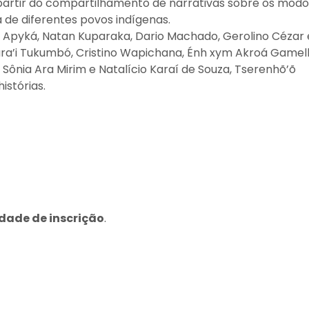
a partir do compartilhamento de narrativas sobre os modo
a de diferentes povos indígenas.
Luã Apyká, Natan Kuparaka, Dario Machado, Gerolino Cézar 
ra’i Tukumbó, Cristino Wapichana, Énh xym Akroá Gamell
 Sônia Ara Mirim e Natalício Karaí de Souza, Tserenhõ’õ
istórias.
idade de inscrição
.