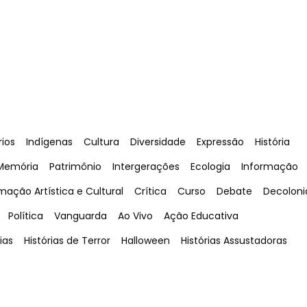
Tag
:
Tag
:
Tag
:
Tag
:
Tag
:
rios
Indígenas
Cultura
Diversidade
Expressão
História
Tag
:
Tag
:
Tag
:
Tag
:
Tag
:
Memória
Patrimônio
Intergerações
Ecologia
Informação
:
Tag
:
Tag
:
Tag
:
Tag
:
mação Artística e Cultural
Crítica
Curso
Debate
Decoloni
Tag
:
Tag
:
Tag
:
Tag
:
Política
Vanguarda
Ao Vivo
Ação Educativa
Tag
:
Tag
:
Tag
:
ias
Histórias de Terror
Halloween
Histórias Assustadoras