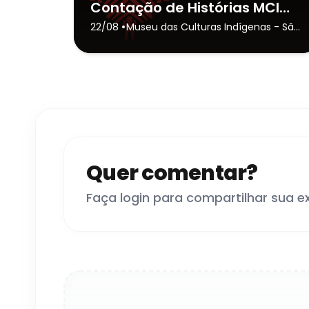
Contação de Histórias MCI | Muito Antes do “Era Uma Vez”
•
22/08
Museu das Culturas Indígenas
- São
Paulo
Quer comentar?
Faça login para compartilhar sua e