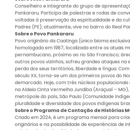
Conselheiro e integrante do grupo de apresentaç
Pankararu. Participa de palestras e rodas de conv
voltadas à preservação da espiritualidade e da cul
Padres (PE); atualmente, vive no bairro do Real Pa
Sobre o Povo Pankararu
Povo originário da Caatinga (único bioma exclusiva
homologada em 1987, localizada entre os atuais mu
pernambucano, próximo ao rio São Francisco; áre
outros povos vizinhos, sofreu grandes ataques na 
perda dos seus territórios, liberdade e língua. 
século XX, torna-se um dos primeiros povos do Nor
demarcado. Hoje, com três núcleos populacionais di
na Aldeia Cinta Vermelha Jundiba (Araçuaí – MG), 
metrópole do país, São Paulo (Comunidade Indíge
pluralidade e diversidade dos povos indígenas brasi
Sobre o Programa de Contação de Histórias M
Criado em 2024, é um programa mensal para crian
originários e na possibilidade de experiências de