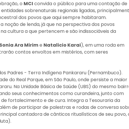
lebração, o
MCI
convida o público para uma contação de
e entidades sobrenaturais regionais ligadas, principalmen
ancestral dos povos que aqui sempre habitaram.
a noção de lenda, já que na perspectiva dos povos
a cultura a que pertencem e são indissociáveis da
Sonia Ara Mirim
e
Natalicio Karai
), em uma roda em
trarão contos envoltos em mistérios, com seres
 dos Padres - Terra Indígena Pankararu (Pernambuco).
de do Real Parque, em São Paulo, onde persiste a maior
araru. Na Unidade Básica de Saúde (UBS) do mesmo bairr
rando seus conhecimentos como curandeira, junto com
as de fortalecimento e de cura. Integra a Tesouraria da
lém de participar de palestras e rodas de conversa sob
ncipal cantadora de cânticos ritualísticos de seu povo, 
luta).