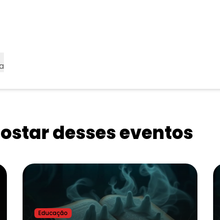
a
star desses eventos
Educação