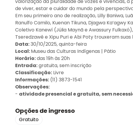
valorização da pluralidade de vozes e vivências, 
de viver, estar e cuidar do mundo pela perspectiv
Em seu primeiro ano de realização, Lilly Baniwa, 
Ranulfo Camilo, Kuenan Tikuna, Djagwa Ka’agwy Ka
Coletivo Kanewí (Júlia Maynã e Awassury Fulkaxó),
Tseredzawê e Xipu Puri e Abi Poty trouxeram suas h
Data:
30/10/2025, quinta-feira
Local:
Museu das Culturas Indígenas | Pátio
Horário:
das 19h às 20h
Entrada:
gratuita, sem inscrição
Classificação:
Livre
Informações:
(11) 3873-1541
Observações:
-
atividade presencial e gratuita, sem necess
Opções de ingresso
Gratuito