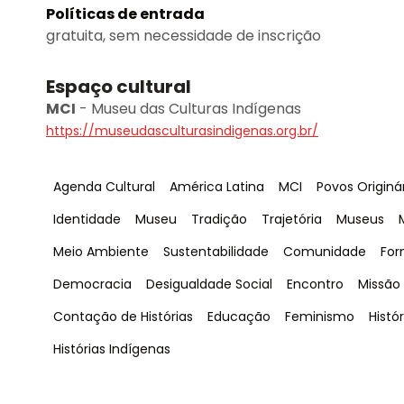
Políticas de entrada
gratuita, sem necessidade de inscrição
Espaço cultural
MCI
-
Museu das Culturas Indígenas
https://museudasculturasindigenas.org.br/
Tag
:
Tag
:
Tag
:
Tag
:
Agenda Cultural
América Latina
MCI
Povos Originá
Tag
:
Tag
:
Tag
:
Tag
:
Tag
:
Identidade
Museu
Tradição
Trajetória
Museus
Tag
:
Tag
:
Tag
:
Tag
Meio Ambiente
Sustentabilidade
Comunidade
For
Tag
:
Tag
:
Tag
:
Tag
:
Democracia
Desigualdade Social
Encontro
Missão
Tag
:
Tag
:
Tag
:
Tag
:
Contação de Histórias
Educação
Feminismo
Histór
Tag
:
Histórias Indígenas