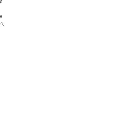
s
e
a,