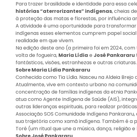
Para trazer brasilidade e identidade para essa ce
histórias “aterrorizantes” indígenas
, cheias d
à proteção das matas e florestas, por influência 
A atividade é uma oportunidade para transformar 
indígenas esses elementos cumprem papel social n
realidade em que vivem.
Na edição deste ano (a primeira foi em 2024, com
volta de fogueira,
Maria Lídia
e
José Pankararu
fantásticos, visões, estranhezas e outras criaturas.
Sobre Maria Lídia Pankararu
Conhecida como Tia Lídia. Nasceu na Aldeia Brejo
Atualmente, vive em contexto urbano na comunida
concentração de famílias indígenas da etnia Pank
atua como Agente Indígena de Saúde (AIS), integ
outras lideranças espirituais, para realizar prátic
Associação SOS Comunidade Indígena Pankararu, a
sua trajetória como xamã indígena. Também é a pri
Toré (um ritual que une a música, dança, religião e 
Sobre José Pankararu