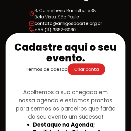
R. Conselheiro Ramalho, 538
Bela Vista, São Paulo
contato@amigosdaarte.org.br
+55 (11) 3882-8080
Cadastre aqui o seu
evento.
Termos de adesão
Criar conta
Acolhemos a sua chegada em
nossa agenda e estamos prontos
para sermos os parceiros que farão
do seu evento um sucesso!
Destaque na Agenda;