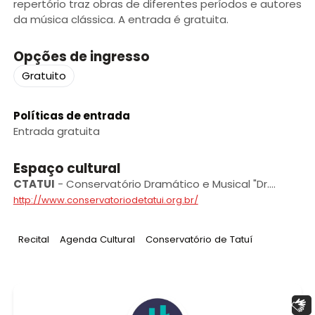
repertório traz obras de diferentes períodos e autores
da música clássica. A entrada é gratuita.
Opções de ingresso
Gratuito
Políticas de entrada
Entrada gratuita
Espaço cultural
CTATUI
-
Conservatório Dramático e Musical "Dr.
Carlos de Campos” de Tatuí
http://www.conservatoriodetatui.org.br/
Tag
:
Tag
:
Tag
:
Recital
Agenda Cultural
Conservatório de Tatuí
Libras