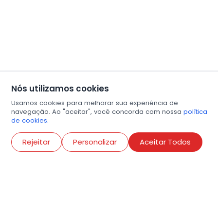
Nós utilizamos cookies
Usamos cookies para melhorar sua experiência de
navegação. Ao "aceitar", você concorda com nossa
política
de cookies.
Abri
Rejeitar
Personalizar
Aceitar Todos