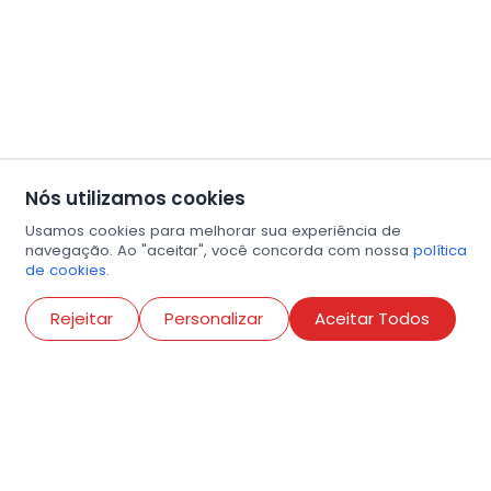
Nós utilizamos cookies
Usamos cookies para melhorar sua experiência de
navegação. Ao "aceitar", você concorda com nossa
política
de cookies.
Abri
Rejeitar
Personalizar
Aceitar Todos