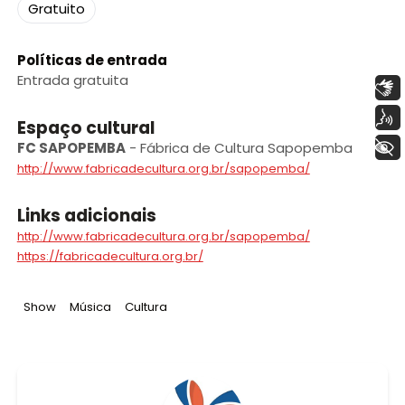
Gratuito
Políticas de entrada
Entrada gratuita
Libras
Voz
Espaço cultural
+ Acessibilidade
FC SAPOPEMBA
-
Fábrica de Cultura Sapopemba
http://www.fabricadecultura.org.br/sapopemba/
Links adicionais
http://www.fabricadecultura.org.br/sapopemba/
https://fabricadecultura.org.br/
Tag
:
Tag
:
Tag
:
Show
Música
Cultura