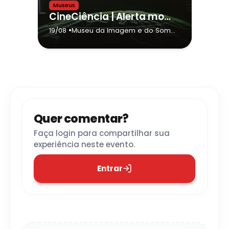
Museus
CineCiência | Alerta mortal
•
19/08
Museu da Imagem e do Som
(MIS) - São Paulo
- São Paulo
Quer comentar?
Faça login para compartilhar sua
experiência neste evento.
Entrar