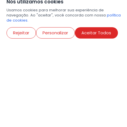
Nós utilizamos cookies
Usamos cookies para melhorar sua experiência de
navegação. Ao "aceitar", você concorda com nossa
política
de cookies.
Abri
Rejeitar
Personalizar
Aceitar Todos
R. Conselheiro Ramalho, 538
Bela Vista, São Paulo
contato@amigosdaarte.org.br
+55 (11) 3882-8080