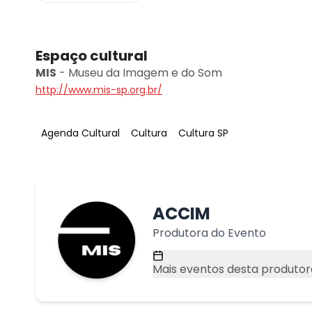
Espaço cultural
MIS
-
Museu da Imagem e do Som
http://www.mis-sp.org.br/
Tag
:
Tag
:
Tag
:
Agenda Cultural
Cultura
Cultura SP
ACCIM
Produtora do Evento
Mais eventos desta produtor