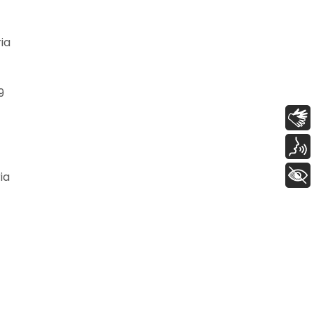
ia
9
Libras
Voz
+ Acessibilidade
ia