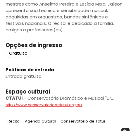
mestres como Anselmo Pereira e Letícia Maia, Jailson
apresenta sua técnica e sensibilidade musical,
adquiridas em orquestras, bandas sinfônicas e
festivais nacionais. O recital é dedicado à família,
amigos e professores(as).
Opções de ingresso
Gratuito
Políticas de entrada
Entrada gratuita
Espaço cultural
CTATUI
-
Conservatório Dramático e Musical "Dr.
Carlos de Campos” de Tatuí
http://www.conservatoriodetatui.org.br/
Tag
:
Tag
:
Tag
:
Recital
Agenda Cultural
Conservatório de Tatuí