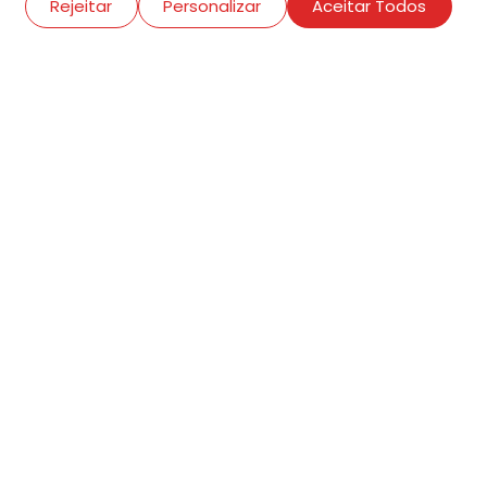
Rejeitar
Personalizar
Aceitar Todos
R. Conselheiro Ramalho, 538
Bela Vista, São Paulo
contato@amigosdaarte.org.br
+55 (11) 3882-8080
Cadastre aqui o seu
evento.
Termos de adesão
Criar conta