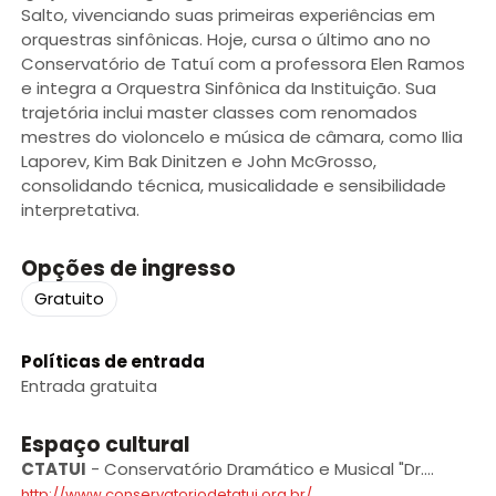
Salto, vivenciando suas primeiras experiências em
orquestras sinfônicas. Hoje, cursa o último ano no
Conservatório de Tatuí com a professora Elen Ramos
e integra a Orquestra Sinfônica da Instituição. Sua
trajetória inclui master classes com renomados
mestres do violoncelo e música de câmara, como IIia
Laporev, Kim Bak Dinitzen e John McGrosso,
consolidando técnica, musicalidade e sensibilidade
interpretativa.
Opções de ingresso
Gratuito
Políticas de entrada
Entrada gratuita
Espaço cultural
CTATUI
-
Conservatório Dramático e Musical "Dr.
Carlos de Campos” de Tatuí
http://www.conservatoriodetatui.org.br/