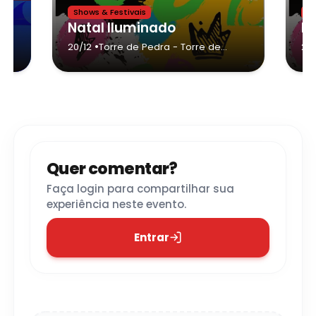
Shows & Festivais
Sh
de de Monte Aprazível,MUNDINHO KIDS - O ENCANTO DE NATAL
Natal Iluminado
Na
•
20/12
Torre de Pedra
- Torre de
20/
Pedra
Quer comentar?
Faça login para compartilhar sua
experiência neste evento.
Entrar