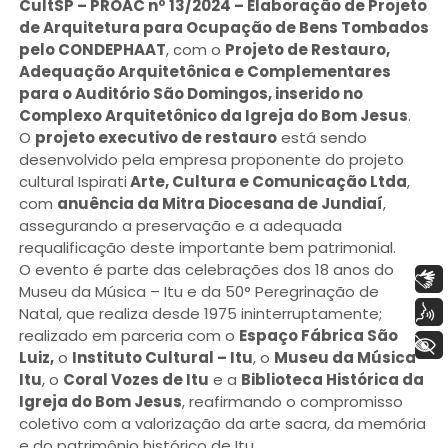
CultSP – PROAC nº 13/2024 – Elaboração de Projeto
de Arquitetura para Ocupação de Bens Tombados
pelo CONDEPHAAT
, com o
Projeto de Restauro,
Adequação Arquitetônica e Complementares
para o Auditório São Domingos, inserido no
Complexo Arquitetônico da Igreja do Bom Jesus
.
O
projeto executivo de restauro
está sendo
desenvolvido pela empresa proponente do projeto
cultural Ispirati
Arte, Cultura e Comunicação Ltda
,
com
anuência da Mitra Diocesana de Jundiaí
,
assegurando a preservação e a adequada
requalificação deste importante bem patrimonial.
O evento é parte das celebrações dos 18 anos do
Libras
Museu da Música – Itu e da 50° Peregrinação de
Voz
Natal, que realiza desde 1975 ininterruptamente;
realizado em parceria com o
Espaço Fábrica São
+ Acessibilidade
Luiz,
o
Instituto Cultural – Itu
, o
Museu da Música –
Itu
, o
Coral Vozes de Itu
e a
Biblioteca Histórica da
Igreja do Bom Jesus
, reafirmando o compromisso
coletivo com a valorização da arte sacra, da memória
e do patrimônio histórico de Itu.