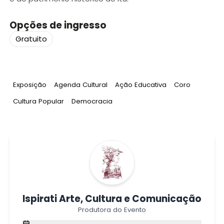
Opções de ingresso
Gratuito
Tag
:
Tag
:
Tag
:
Tag
:
Exposição
Agenda Cultural
Ação Educativa
Coro
Tag
:
Tag
:
Cultura Popular
Democracia
Ispirati Arte, Cultura e Comunicação
Produtora do Evento