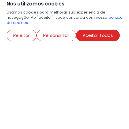
Nós utilizamos cookies
Usamos cookies para melhorar sua experiência de
navegação. Ao "aceitar", você concorda com nossa
política
de cookies.
Abri
Rejeitar
Personalizar
Aceitar Todos
R. Conselheiro Ramalho, 538
Bela Vista, São Paulo
contato@amigosdaarte.org.br
+55 (11) 3882-8080