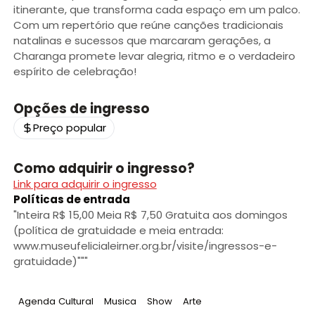
itinerante, que transforma cada espaço em um palco.
Com um repertório que reúne canções tradicionais
natalinas e sucessos que marcaram gerações, a
Charanga promete levar alegria, ritmo e o verdadeiro
espírito de celebração!
Opções de ingresso
Preço popular
Como adquirir o ingresso?
Link para adquirir o ingresso
Políticas de entrada
"Inteira R$ 15,00 Meia R$ 7,50 Gratuita aos domingos
(política de gratuidade e meia entrada:
www.museufelicialeirner.org.br/visite/ingressos-e-
gratuidade)"""
Tag
:
Tag
:
Tag
:
Tag
:
Agenda Cultural
Musica
Show
Arte