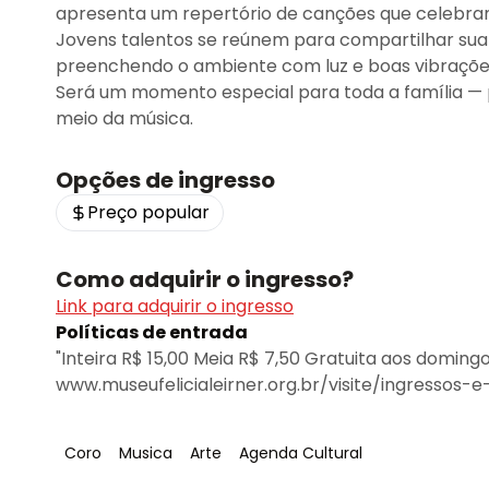
apresenta um repertório de canções que celebram
Jovens talentos se reúnem para compartilhar sua a
preenchendo o ambiente com luz e boas vibraçõe
Será um momento especial para toda a família — p
meio da música.
Opções de ingresso
Preço popular
Como adquirir o ingresso?
Link para adquirir o ingresso
Políticas de entrada
"Inteira R$ 15,00 Meia R$ 7,50 Gratuita aos doming
www.museufelicialeirner.org.br/visite/ingressos-e
Tag
:
Tag
:
Tag
:
Tag
:
Coro
Musica
Arte
Agenda Cultural