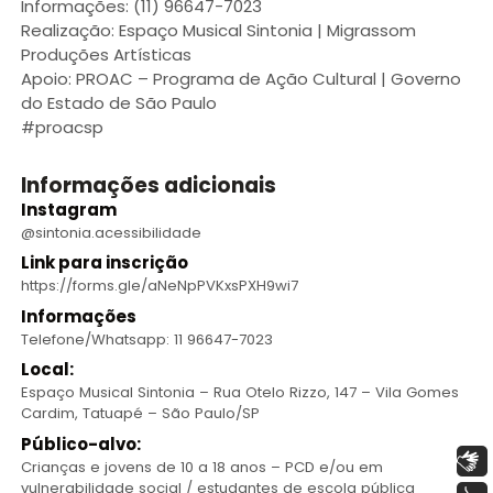
Informações: (11) 96647-7023
Realização: Espaço Musical Sintonia | Migrassom
Produções Artísticas
Apoio: PROAC – Programa de Ação Cultural | Governo
do Estado de São Paulo
#proacsp
Informações adicionais
Instagram
@sintonia.acessibilidade
Link para inscrição
https://forms.gle/aNeNpPVKxsPXH9wi7
Informações
Telefone/Whatsapp: 11 96647-7023
Local:
Espaço Musical Sintonia – Rua Otelo Rizzo, 147 – Vila Gomes
Cardim, Tatuapé – São Paulo/SP
Público-alvo:
Libras
Crianças e jovens de 10 a 18 anos – PCD e/ou em
vulnerabilidade social / estudantes de escola pública