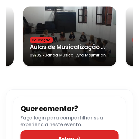
Educação
E
Aulas de Musicalização Infantil
•
09/02
Banda Musical Lyra Mojimiriana
09
- Mogi Mirim
Quer comentar?
Faça login para compartilhar sua
experiência neste evento.
Entrar