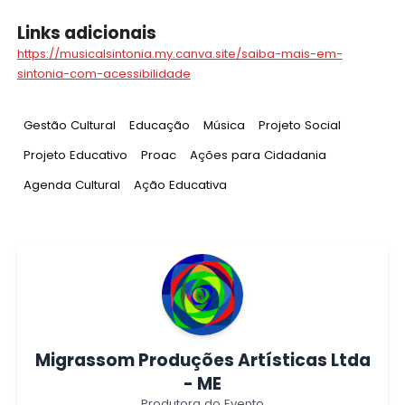
Links adicionais
https://musicalsintonia.my.canva.site/saiba-mais-em-
sintonia-com-acessibilidade
Tag
:
Tag
:
Tag
:
Tag
:
Gestão Cultural
Educação
Música
Projeto Social
Tag
:
Tag
:
Tag
:
Projeto Educativo
Proac
Ações para Cidadania
Tag
:
Tag
:
Agenda Cultural
Ação Educativa
Migrassom Produções Artísticas Ltda
- ME
Produtora do Evento