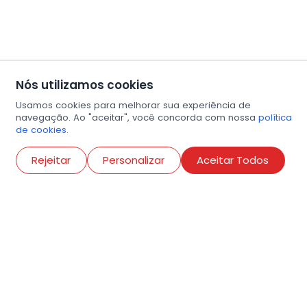
Nós utilizamos cookies
Usamos cookies para melhorar sua experiência de
navegação. Ao "aceitar", você concorda com nossa
política
de cookies.
Abri
Rejeitar
Personalizar
Aceitar Todos
R. Conselheiro Ramalho, 538