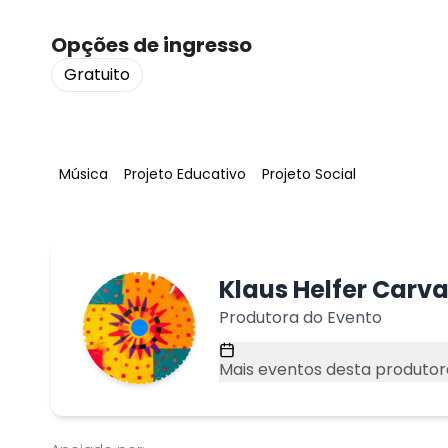
Opções de ingresso
Gratuito
Tag
:
Tag
:
Tag
:
Música
Projeto Educativo
Projeto Social
Klaus Helfer Carv
Produtora do Evento
Mais eventos desta produtor