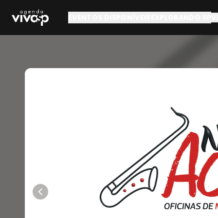
Pular para o conteúdo principal
EVENTOS DISPONÍVEIS
EXPLORANDO SP
V