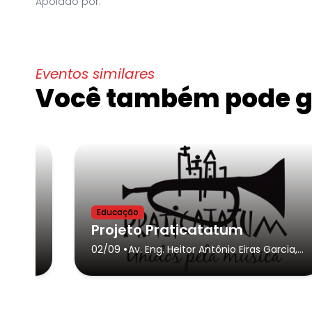
Apoiado por:
Eventos similares
Você também pode go
Educação
Oficinas de Música - Projeto Novos Acordes - TURMAS 7 e 8
Projeto Praticatatum
•
02/09
Av. Eng. Heitor Antônio Eiras Garcia,
5985
- São Paulo