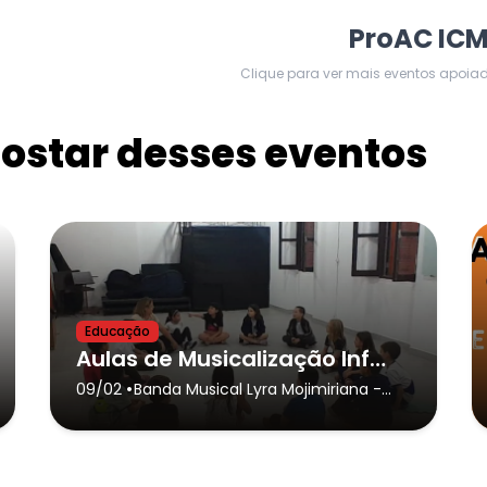
ProAC IC
Clique para ver mais eventos apoia
star desses eventos
Educação
Aulas de Musicalização Infantil
•
09/02
Banda Musical Lyra Mojimiriana
-
Mogi Mirim