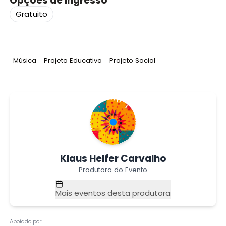
Opções de ingresso
Gratuito
Tag
:
Tag
:
Tag
:
Música
Projeto Educativo
Projeto Social
Klaus Helfer Carvalho
Produtora do Evento
Mais eventos desta produtora
Apoiado por: