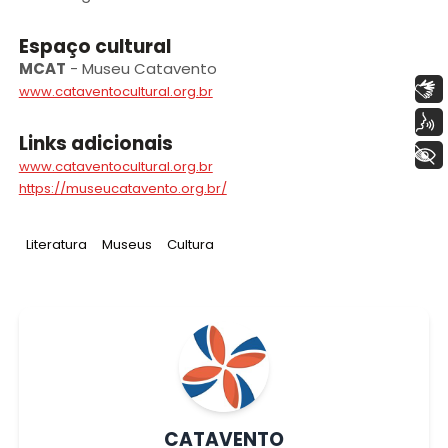
Espaço cultural
MCAT
-
Museu Catavento
Libras
www.cataventocultural.org.br
Voz
Links adicionais
+ Acessibilidade
www.cataventocultural.org.br
https://museucatavento.org.br/
Tag
:
Tag
:
Tag
:
Literatura
Museus
Cultura
CATAVENTO