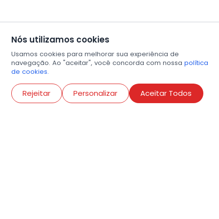
Nós utilizamos cookies
Usamos cookies para melhorar sua experiência de
navegação. Ao "aceitar", você concorda com nossa
política
de cookies.
Abri
Rejeitar
Personalizar
Aceitar Todos
R. Conselheiro Ramalho, 538
Bela Vista, São Paulo