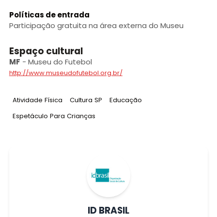
Políticas de entrada
Participação gratuita na área externa do Museu
Espaço cultural
MF
-
Museu do Futebol
http://www.museudofutebol.org.br/
Tag
:
Tag
:
Tag
:
Atividade Física
Cultura SP
Educação
Tag
:
Espetáculo Para Crianças
ID BRASIL